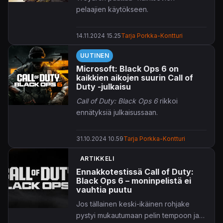
pelaajien käytökseen.
14.11.2024 15.25
Tarja Porkka-Kontturi
UUTINEN
Microsoft: Black Ops 6 on
kaikkien aikojen suurin Call of
Duty -julkaisu
Call of Duty: Black Ops 6
rikkoi
ennätyksiä julkaisussaan.
31.10.2024 10.59
Tarja Porkka-Kontturi
ARTIKKELI
Ennakkotestissä Call of Duty:
Black Ops 6 – moninpelistä ei
vauhtia puutu
Jos tällainen keski-ikäinen rohjake
pystyi mukautumaan pelin tempoon ja