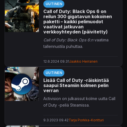
UUTINEN
Call of Duty: Black Ops 6 on
reilun 300 gigatavun kokoinen
paketti – kaikki pelimuodot
vaativat jatkuvan
verkkoyhteyden (päivitetty)
Call of Duty: Black Ops 6:n
vaatima
tallennustila puhuttaa.
12.6.2024 09.31
Jaakko Herranen
UUTINEN
Lisää Call of Duty -räiskintää
saapui Steamiin kolmen pelin
verran
Activision on julkaissut kolme uutta Call
of Duty -peliä Steamissa.
9.3.2023 09.42
Tarja Porkka-Kontturi