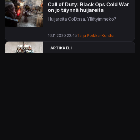
Call of Duty: Black Ops Cold War
on jo täynnä huijareita
Huijareita CoD:ssa. Yllätyimmekö?
16.11.2020 22.45
Tarja Porkka-Kontturi
ARTIKKELI
Paluu perinteisemmän kylmän
sodan äärelle – ensifiiliksiä Call
of Duty Black Ops: Cold Warin
moninpelistä
Ensitestin perusteella meno on totutun
nopeatempoista, kuolema koittaa usein
ja säpinää riittää taattuun
Call of Dutyn
9.10.2020 11.47
Tero Lepistö
tyyliin.
UUTINEN
Call of Duty: Black Ops Cold
Warin beeta käynnistyy
viikonloppuna – esilataus
saatavilla nyt PS4-