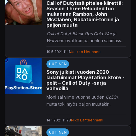
Call of Dutyissä pitelee kiirettä:
Season Three Reloaded tuo
mukanaan Rambon, John
McClanen, Nakatomi-tornin ja
paljon muuta
Call of Dutyt Black Ops Cold War
ja
Warzone
ovat kumpainenkin saamassa
reilusti uutta sisältöä Season Three
19.5.2021 11.11
Jaakko Herranen
Reloaderin myötä.
UUTINEN
Sony julkisti vuoden 2020
ladatuimmat PlayStation Store -
pelit – Call of Duty -sarja
vahvoilla
Moni sai viime vuonna uuden
CoDin
,
mutta toki myös paljon muutakin.
14.1.2021 11.28
Niko Lähteenmäki
UUTINEN