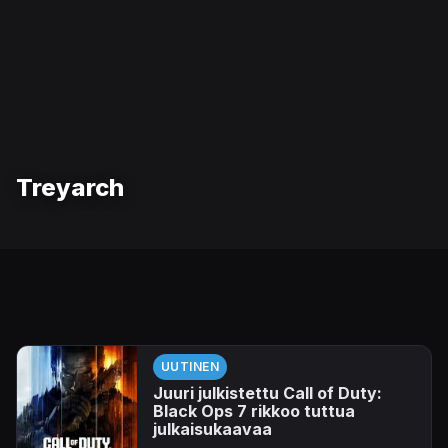
Treyarch
UUTINEN
Juuri julkistettu Call of Duty:
Black Ops 7 rikkoo tuttua
julkaisukaavaa