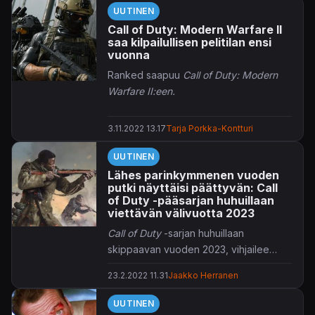
UUTINEN
Call of Duty: Modern Warfare II
saa kilpailullisen pelitilan ensi
vuonna
Ranked saapuu
Call of Duty: Modern
Warfare II:een.
3.11.2022 13.17
Tarja Porkka-Kontturi
UUTINEN
Lähes parinkymmenen vuoden
putki näyttäisi päättyvän: Call
of Duty -pääsarjan huhuillaan
viettävän välivuotta 2023
Call of Duty
-sarjan huhuillaan
skippaavan vuoden 2023, vihjailee
Bloombergin
Jason Schreier
.
23.2.2022 11.31
Jaakko Herranen
UUTINEN