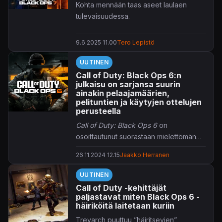
Kohta mennään taas aseet laulaen
tulevaisuudessa.
9.6.2025 11.00
Tero Lepistö
UUTINEN
Call of Duty: Black Ops 6:n
julkaisu on sarjansa suurin
ainakin pelaajamäärien,
pelituntien ja käytyjen ottelujen
perusteella
Call of Duty: Black Ops 6
on
osoittautunut suorastaan mielettömän
suosituksi monellakin mittapuulla
26.11.2024 12.15
Jaakko Herranen
laskettuna.
UUTINEN
Call of Duty -kehittäjät
paljastavat miten Black Ops 6 -
häiriköitä laitetaan kuriin
Treyarch puuttuu ”häiritsevien”