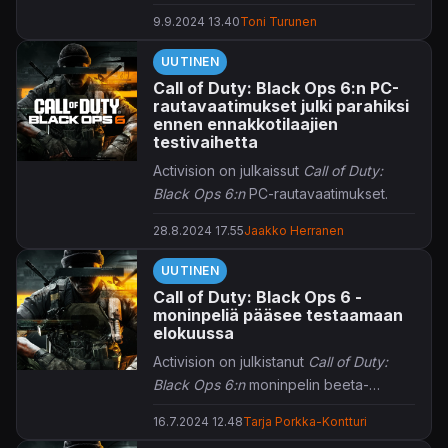
karistamaan vanhojen pelien
9.9.2024 13.40
Toni Turunen
boomerivaihteen jaloistaan, pärjäät
sinäkin siinä.
UUTINEN
Call of Duty: Black Ops 6:n PC-
rautavaatimukset julki parahiksi
ennen ennakkotilaajien
testivaihetta
Activision on julkaissut
Call of Duty:
Black Ops 6:n
PC-rautavaatimukset.
28.8.2024 17.55
Jaakko Herranen
Call of Duty: Black Ops 6
saapuu
ensimmäisten pelaajien – tällä kertaa
UUTINEN
ennakkotilaajien ja Game Pass Ultimate
Call of Duty: Black Ops 6 -
-jäsenten – testiin jo 30.8.-4.9. early
moninpeliä pääsee testaamaan
accessiksi kutsutun testivaiheen
elokuussa
muodossa. Avoin beetatesti on
Activision on julkistanut
Call of Duty:
vuorossa 6.9.-9.9.2024, jolloin
Black Ops 6:n
moninpelin beeta-
odotetun räiskinnän äärelle pääsee
päivämäärät.
entistäkin enemmän innokkaita.
16.7.2024 12.48
Tarja Porkka-Kontturi