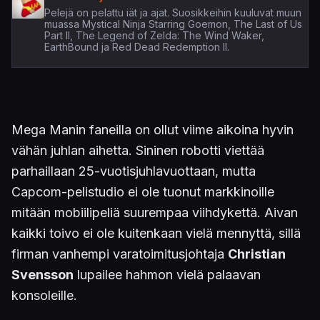
Pelejä on pelattu iät ja ajat. Suosikkeihin kuuluvat muun
muassa Mystical Ninja Starring Goemon, The Last of Us
Part II, The Legend of Zelda: The Wind Waker,
EarthBound ja Red Dead Redemption II.
Mega Manin faneilla on ollut viime aikoina hyvin
vähän juhlan aihetta. Sininen robotti viettää
parhaillaan 25-vuotisjuhlavuottaan, mutta
Capcom-pelistudio ei ole tuonut markkinoille
mitään mobiilipeliä suurempaa viihdykettä. Aivan
kaikki toivo ei ole kuitenkaan vielä mennyttä, sillä
firman vanhempi varatoimitusjohtaja
Christian
Svensson
lupailee hahmon vielä palaavan
konsoleille.