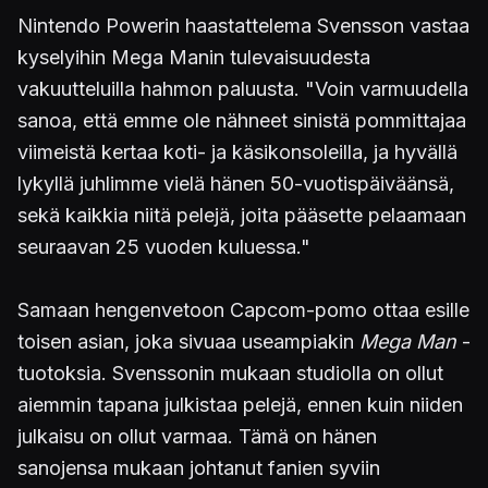
Nintendo Powerin haastattelema Svensson vastaa
kyselyihin Mega Manin tulevaisuudesta
vakuutteluilla hahmon paluusta. "Voin varmuudella
sanoa, että emme ole nähneet sinistä pommittajaa
viimeistä kertaa koti- ja käsikonsoleilla, ja hyvällä
lykyllä juhlimme vielä hänen 50-vuotispäiväänsä,
sekä kaikkia niitä pelejä, joita pääsette pelaamaan
seuraavan 25 vuoden kuluessa."
Samaan hengenvetoon Capcom-pomo ottaa esille
toisen asian, joka sivuaa useampiakin
Mega Man
-
tuotoksia. Svenssonin mukaan studiolla on ollut
aiemmin tapana julkistaa pelejä, ennen kuin niiden
julkaisu on ollut varmaa. Tämä on hänen
sanojensa mukaan johtanut fanien syviin