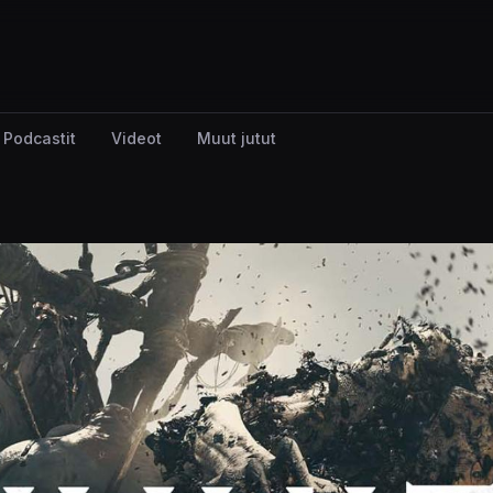
Podcastit
Videot
Muut jutut