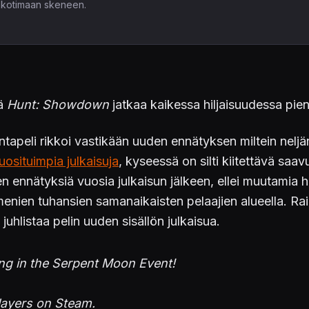
ia kotimaan skeneen.
tä
Hunt: Showdown
jatkaa kaikessa hiljaisuudessa pie
mintapeli rikkoi vastikään uuden ennätyksen miltein n
uosituimpia julkaisuja
, kyseessä on silti kiitettävä saa
 ennätyksiä vuosia julkaisun jälkeen, ellei muutamia h
enien tuhansien samanaikaisten pelaajien alueella. Rai
hlistaa pelin uuden sisällön julkaisua.
ting in the Serpent Moon Event!
layers on Steam.