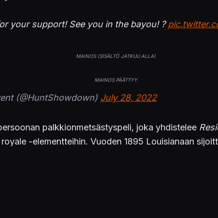
or your support! See you in the bayou! ?
pic.twitter
Event (@HuntShowdown)
July 28, 2022
 persoonan palkkionmetsästyspeli, joka yhdistelee
Resi
le royale -elementteihin. Vuoden 1895 Louisianaan sijoi
o yksin tai kahden–kolmen hengen tiimeissä.
oninpelistä löytyy myös
KonsoliFINin arvio luettavaksi tä