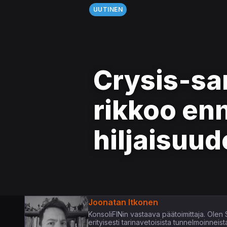
UUTINEN
Crysis-sar
rikkoo en
hiljaisuu
Joonatan Itkonen
KonsoliFINin vastaava päätoimittaja. Olen
erityisesti tarinavetoisista tunnelmoinneis