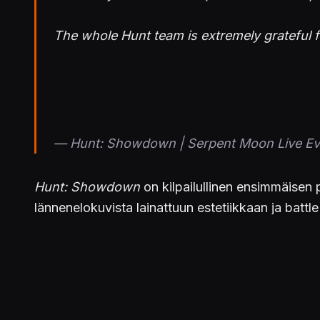
The whole Hunt team is extremely grateful f
— Hunt: Showdown | Serpent Moon Live 
Hunt: Showdown
on kilpailullinen ensimmäisen
lännenelokuvista lainattuun estetiikkaan ja batt
kuin tietokoneen ohjaamia hirviöitä vastaan, jok
PC:lle, Xboxille ja PlayStationille julkaistusta m