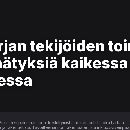
jan tekijöiden to
nätyksiä kaikessa
dessa
 Suomeen paluumuuttanut keskittymishäiriöinen autisti, joka tykkää
ta ja rakentelusta. Tavoitteenani on rakentaa entistä inkluusivisempaa