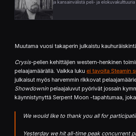
ja kansainvälistä peli- ja elokuvakulttuur
Muutama vuosi takaperin julkaistu kauhuräiskin
Crysis
-pelien kehittäjien western-henkinen toi
pelaajamäärällä. Vaikka luku
ei tavoita Steamin s
julkaisut myös harvemmin rikkovat pelaajamäärien
Showdownin
pelaajaluvut pyörivät jossain kymm
käynnistynyttä Serpent Moon -tapahtumaa, joka ju
We would like to thank you all for participa
Yesterday we hit all-time peak concurrent p