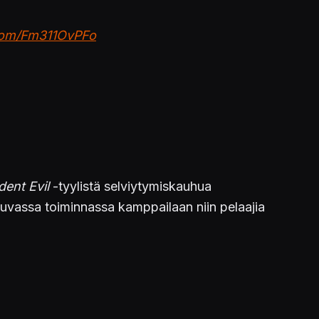
.com/Fm311OvPFo
dent Evil
-tyylistä selviytymiskauhua
ttuvassa toiminnassa kamppailaan niin pelaajia
ältä
.