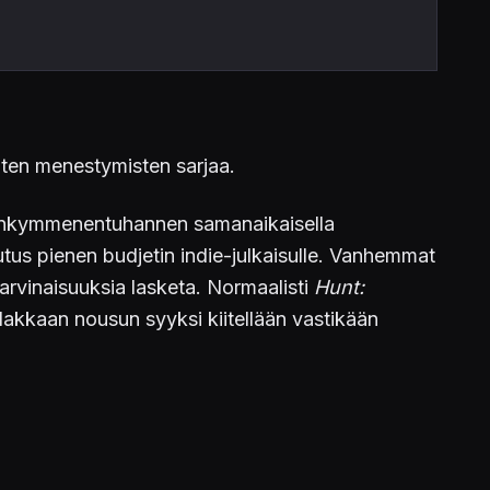
nten menestymisten sarjaa.
eljänkymmenentuhannen samanaikaisella
vutus pienen budjetin indie-julkaisulle. Vanhemmat
arvinaisuuksia lasketa. Normaalisti
Hunt:
lakkaan nousun syyksi kiitellään vastikään