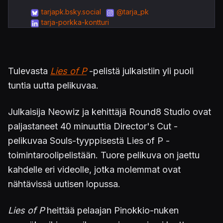
tarjapk.bsky.social
@tarja_pk
tarja-porkka-kontturi
Tulevasta
Lies of P
-pelistä julkaistiin yli puoli
tuntia uutta pelikuvaa.
Julkaisija Neowiz ja kehittäjä Round8 Studio ovat
paljastaneet 40 minuuttia Director's Cut -
pelikuvaa Souls-tyyppisestä Lies of P -
toimintaroolipelistään. Tuore pelikuva on jaettu
kahdelle eri videolle, jotka molemmat ovat
nähtävissä uutisen lopussa.
Lies of P
heittää pelaajan Pinokkio-nuken