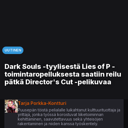
UUTINEN
Dark Souls -tyylisestä Lies of P -
toimintaropelluksesta saatiin reilu
pätkä Director's Cut -pelikuvaa
Tarja Porkka-Kontturi
Puusepän töistä pelialalle luikahtanut kulttuurituottaja ja
yrittäjä, jonka työssä korostuvat liiketoiminnan
kehittäminen, saavutettavuus sekä yhteisöjen
rakentaminen ja niiden kanssa työskentely.