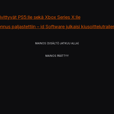
vittyvät PS5:lle sekä Xbox Series X:lle
paljastettiin – id Software julkaisi kiusoittelutrailer
’s critically acclaimed Doom Eternal on October 1 wi
2020