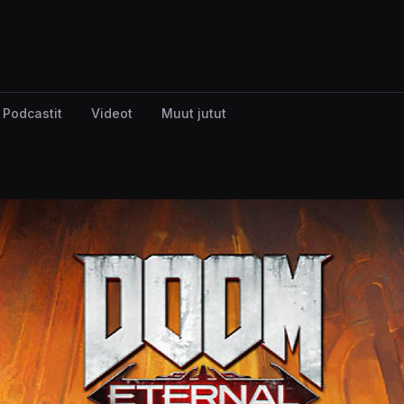
Podcastit
Videot
Muut jutut