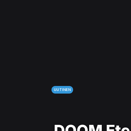
UUTINEN
DOOM Eter