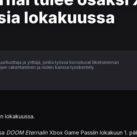
ia lokakuussa
uurituottaja ja yrittäjä, jonka työssä korostuvat liiketoiminnan
öjen rakentaminen ja niiden kanssa työskentely.
on lokakuussa.
nsa
DOOM Eternalin
Xbox Game Passiin lokakuun 1. pä