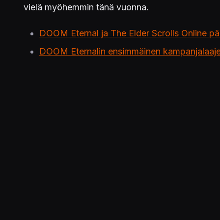
vielä myöhemmin tänä vuonna.
DOOM Eternal ja The Elder Scrolls Online päi
DOOM Eternalin ensimmäinen kampanjalaajennus 
Get ready to blast your way into id Software
https://t.co/AImMlfU7yO
— Xbox Wire (@XboxWire)
September 24, 
Julkaistu 24.9.2020 19.49