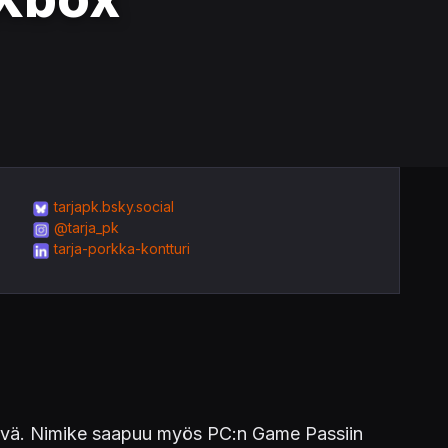
tarjapk.bsky.social
@tarja_pk
tarja-porkka-kontturi
ivä. Nimike saapuu myös PC:n Game Passiin