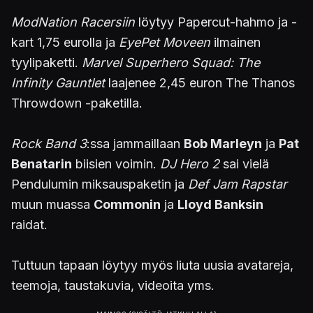
ModNation Racersiin
löytyy Papercut-hahmo ja -
kart 1,75 eurolla ja
EyePet Moveen
ilmainen
tyylipaketti.
Marvel Superhero Squad: The
Infinity Gauntlet
laajenee 2,45 euron The Thanos
Throwdown -paketilla.
Rock Band 3
:ssa jammaillaan
Bob Marleyn
ja
Pat
Benatarin
biisien voimin.
DJ Hero 2
sai vielä
Pendulumin miksauspaketin ja
Def Jam Rapstar
muun muassa
Commonin
ja
Lloyd Banksin
raidat.
Tuttuun tapaan löytyy myös liuta uusia avatareja,
teemoja, taustakuvia, videoita yms.