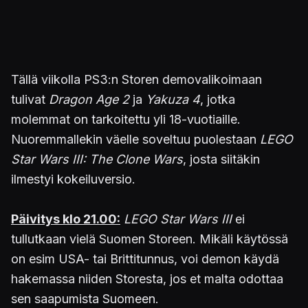
Tällä viikolla PS3:n Storen demovalikoimaan
tulivat
Dragon Age 2
ja
Yakuza 4
, jotka
molemmat on tarkoitettu yli 18-vuotiaille.
Nuoremmallekin väelle soveltuu puolestaan
LEGO
Star Wars III: The Clone Wars
, josta siitäkin
ilmestyi kokeiluversio.
Päivitys klo 21.00:
LEGO Star Wars III
ei
tullutkaan vielä Suomen Storeen. Mikäli käytössä
on esim USA- tai Brittitunnus, voi demon käydä
hakemassa niiden Storesta, jos et malta odottaa
sen saapumista Suomeen.