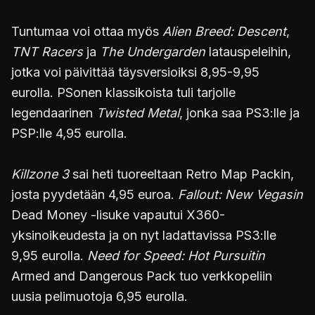
Tuntumaa voi ottaa myös
Alien Breed: Descent
,
TNT Racers
ja
The Undergarden
latauspeleihin,
jotka voi päivittää täysversioiksi 8,95-9,95
eurolla. PSonen klassikoista tuli tarjolle
legendaarinen
Twisted Metal
, jonka saa PS3:lle ja
PSP:lle 4,95 eurolla.
Killzone 3
sai heti tuoreeltaan Retro Map Packin,
josta pyydetään 4,95 euroa.
Fallout: New Vegasin
Dead Money -lisuke vapautui X360-
yksinoikeudesta ja on nyt ladattavissa PS3:lle
9,95 eurolla.
Need for Speed: Hot Pursuitin
Armed and Dangerous Pack tuo verkkopeliin
uusia pelimuotoja 6,95 eurolla.