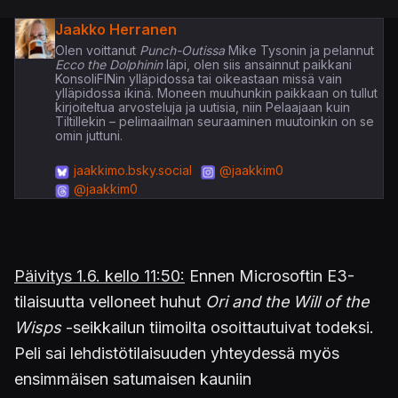
Jaakko Herranen
Olen voittanut
Punch-Outissa
Mike Tysonin ja pelannut
Ecco the Dolphinin
läpi, olen siis ansainnut paikkani
KonsoliFINin ylläpidossa tai oikeastaan missä vain
ylläpidossa ikinä. Moneen muuhunkin paikkaan on tullut
kirjoiteltua arvosteluja ja uutisia, niin Pelaajaan kuin
Tiltillekin – pelimaailman seuraaminen muutoinkin on se
omin juttuni.
jaakkimo.bsky.social
@jaakkim0
@jaakkim0
Päivitys 1.6. kello 11:50:
Ennen Microsoftin E3-
tilaisuutta velloneet huhut
Ori and the Will of the
Wisps
-seikkailun tiimoilta osoittautuivat todeksi.
Peli sai lehdistötilaisuuden yhteydessä myös
ensimmäisen satumaisen kauniin