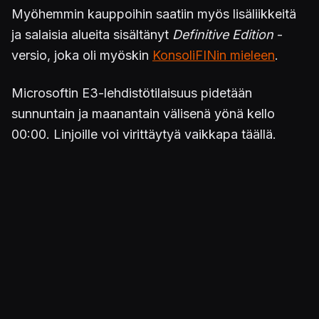
Myöhemmin kauppoihin saatiin myös lisäliikkeitä
ja salaisia alueita sisältänyt
Definitive Edition
-
versio, joka oli myöskin
KonsoliFINin mieleen
.
Microsoftin E3-lehdistötilaisuus pidetään
sunnuntain ja maanantain välisenä yönä kello
00:00. Linjoille voi virittäytyä vaikkapa täällä.
Keskustelu käy taatusti kuumana myös
KonsoliFINin
Discord-kanavalla
.
Kuva