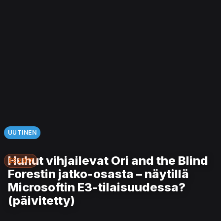
UUTINEN
Huhut vihjailevat Ori and the Blind
E3 2017
Forestin jatko-osasta – näytillä
Microsoftin E3-tilaisuudessa?
(päivitetty)