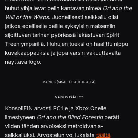
huhut vihjailevat pelin kantavan nimeä
Ori and the
Will of the Wisps
. Juonellisesti seikkailu olisi
jatkoa edelliselle pelille syksyisiin maisemiin
sijoittuvan tarinan pyöriessä lakastuvan Spirit
Treen ympärillä. Huhujen tueksi on haalittu nippu
kuvakaappauksia ja jopa varsin vakuuttavalta
näyttävä logo.
KonsoliFIN arvosti PC:lle ja Xbox Onelle
ilmestyneen
Ori and the Blind Forestin
peräti
viiden tähden arvoiseksi metroidvania-
seikkailuksi. Arvostelun voi lukaista
täältä
.