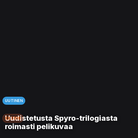
UUTINEN
Uudistetusta Spyro-trilogiasta
E3 2018
roimasti pelikuvaa