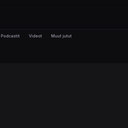
Podcastit
Videot
Muut jutut