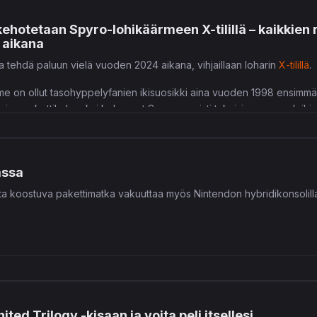
kehotetaan Spyro-lohikäärmeen X-tilillä – kaikkie
 aikana
 tehdä paluun vielä vuoden 2024 aikana, vihjaillaan loharin
X-tilillä
.
e on ollut tasohyppelyfanien ikisuosikki aina vuoden 1998 ensimmäises
cin maskottihahmoksi kohonnut Spyro rynnisti takaisin parrasvaloih
assa
ta koostuva pakettimatka vakuuttaa myös Nintendon hybridikonsolill
ited Trilogy -kisaan ja voita peli itsellesi