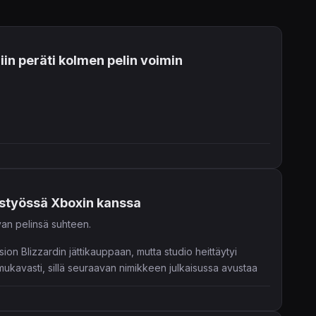
in peräti kolmen pelin voimin
istyössä Xboxin kanssa
van pelinsä suhteen.
ision Blizzardin jättikauppaan, mutta studio heittäytyi
n mukavasti, sillä seuraavan nimikkeen julkaisussa avustaa