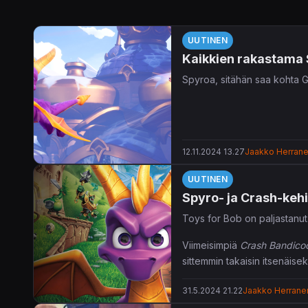
UUTINEN
Kaikkien rakastama S
Spyroa, sitähän saa kohta Ga
12.11.2024 13.27
Jaakko Herran
UUTINEN
Spyro- ja Crash-kehi
Toys for Bob on paljastanut
Viimeisimpiä
Crash Bandico
sittemmin takaisin itsenäise
Xbox Game Studios.
31.5.2024 21.22
Jaakko Herrane