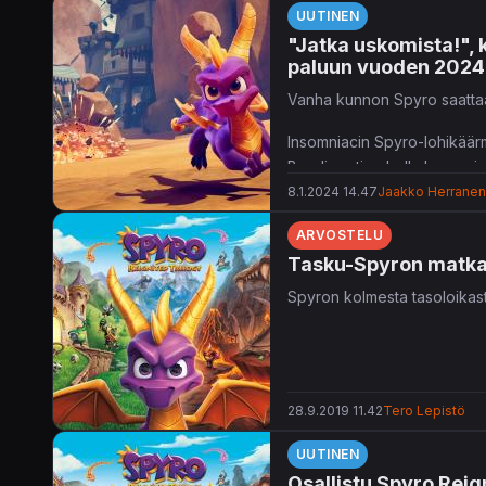
UUTINEN
"Jatka uskomista!", 
paluun vuoden 2024
Vanha kunnon Spyro saattaa
Insomniacin Spyro-lohikäärm
Bandicootin ohella Insomnia
lisää saattaa olla tulossa.
8.1.2024 14.47
Jaakko Herranen
ARVOSTELU
Tasku-Spyron matk
Spyron kolmesta tasoloikas
28.9.2019 11.42
Tero Lepistö
UUTINEN
Osallistu Spyro Reign