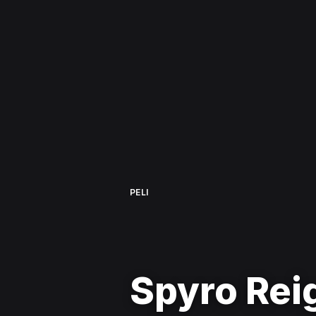
PELI
Spyro Reig