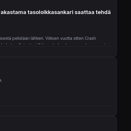
n rakastama tasoloikkasankari saattaa tehdä
tä pelistään lähtien. Viitisen vuotta sitten Crash
in kehutun
Reignited Trilogy
-kokoelman muodossa – nyt
a.