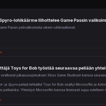
pyro-lohikäärme liihottelee Game Passin valikoimi
me Passin pelivalikoimista oikein ruhtinaallisesti.
en
ttäjä Toys for Bob työstää seuraavaa peliään yhte
 virallisesti julkaisusopimuksen Xbox Game Studiosin kanssa seuraa
ot
- ja
Spyro
-pelejä tehtaillut Toys for Bob sisältyi Microsoftin ja Activ
ksi pelitaloksi. Yhteistyö Microsoftin kanssa ilmeisesti sujuu edellee
n