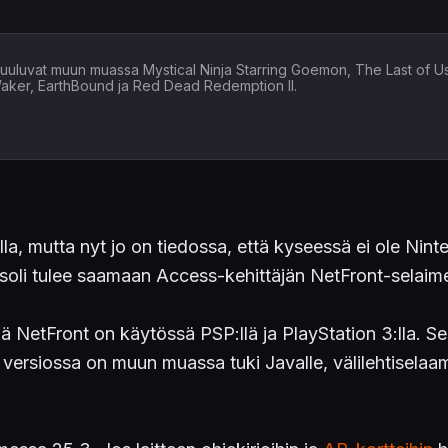
in kuuluvat muun muassa Mystical Ninja Starring Goemon, The Last of U
Waker, EarthBound ja Red Dead Redemption II.
lla, mutta nyt jo on tiedossa, että kyseessä ei ole Nint
soli tulee saamaan Access-kehittäjän NetFront-selaim
llä NetFront on käytössä PSP:llä ja PlayStation 3:lla. S
versiossa on muun muassa tuki Javalle, välilehtiselaami