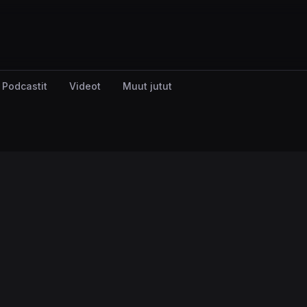
Podcastit
Videot
Muut jutut