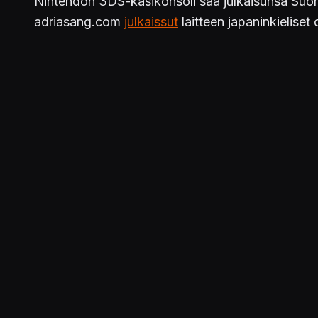
Nintendon 3DS-käsikonsoli saa julkaisunsa Suome
adriasang.com
julkaissut
laitteen japaninkieliset