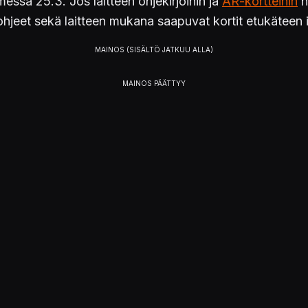
ssa 25.3. Jos laitteen ohjekirjoihin ja
AR-kortteihin
h
 ohjeet sekä laitteen mukana saapuvat kortit etukäteen 