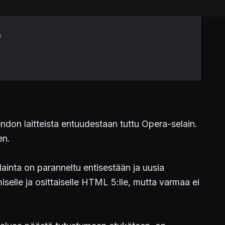
s
endon laitteista entuudestaan tuttu Opera-selain.
en.
elainta on paranneltu entisestään ja uusia
selle ja osittaiselle HTML 5:lle, mutta varmaa ei