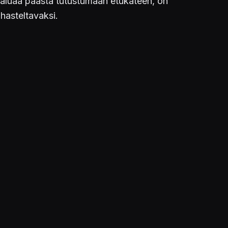
aluaa päästä tutustumaan etukäteen, on
ihasteltavaksi.