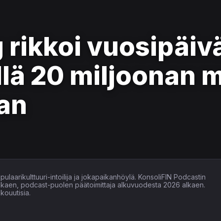
g rikkoi vuosipäi
lä 20 miljoonan 
jan
ulaarikulttuuri-intoilija ja jokapaikanhöylä. KonsoliFIN Podcastin
alkaen, podcast-puolen päätoimittaja alkuvuodesta 2026 alkaen.
kouutisia.