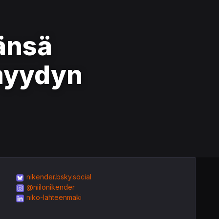
vänsä
myydyn
nikender.bsky.social
@niilonikender
niko-lahteenmaki