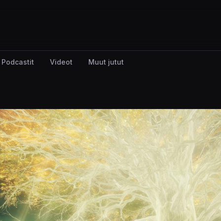
Podcastit
Videot
Muut jutut