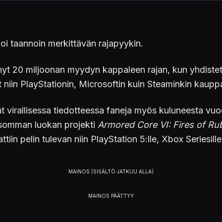
oi taannoin merkittävän rajapyykin.
nyt 20 miljoonan myydyn kappaleen rajan, kun yhdistet
t niin PlayStationin, Microsoftin kuin Steaminkin kaupp
t virallisessa tiedotteessa faneja myös kuluneesta vuo
isomman luokan projekti
Armored Core VI: Fires of Ru
in pelin tulevan niin PlayStation 5:lle, Xbox Seriesille