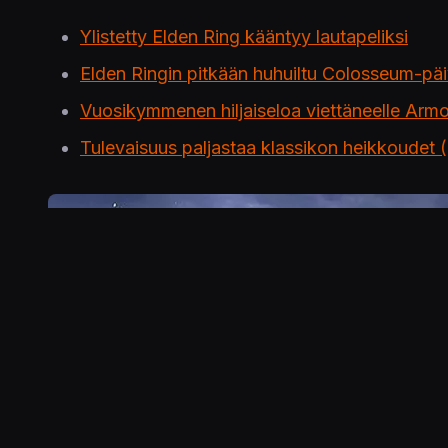
Ylistetty Elden Ring kääntyy lautapeliksi
Elden Ringin pitkään huhuiltu Colosseum-päiv
Vuosikymmenen hiljaiseloa viettäneelle Armor
Tulevaisuus paljastaa klassikon heikkoudet (
Kuva