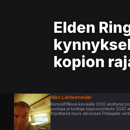
Elden Rin
kynnyksel
kopion ra
Niko Lähteenmäki
KonsoliFINissä keväällä 2020 aloittanut pop
juontaja ja tuottaja loppuvuodesta 2020 
Kirjoittanut myös aikoinaan Pelaajalle verk