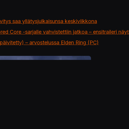
itys saa yllätysjulkaisunsa keskiviikkona
ed Core -sarjalle vahvistettiin jatkoa – ensitraileri n
päivitetty) – arvostelussa Elden Ring (PC)