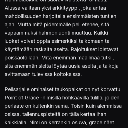
Alussa valitaan yksi arkkityyppi, joka antaa
mahdollisuuden harjoitella ensimmäisten tuntien
ajan. Mutta mitä pidemmälle peli etenee, sitä
vapaammaksi hahmonluonti muuttuu. Kaikki
luokat voivat oppia esimerkiksi taikomaan tai
käyttämään raskaita aseita. Rajoitukset loistavat
poissaolollaan. Mitä enemmän maailmaa tutkii,
sitä enemmän sieltä löytää uusia aseita ja taikoja
avittamaan tulevissa koitoksissa.
Pelisarjalle ominaiset taukopaikat on nyt korvattu
Point of Grace -nimisillä hohkaavilla tulilla, joiden
periaate on kuitenkin sama. Toisin kuin aiemmissa
osissa, tallennuspisteitä on tällä kertaa ihan
kaikkialla. Nimi on kerrankin osuva, grace näet