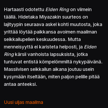
Hartaasti odotettu
Elden Ring
on viimein
täällä. Hidetaka Miyazakin suurteos on
lajityypin seuraava askel kohti muutosta, joka
yrittää löytää paikkansa avoimen maailman
seikkailupelien keskuudessa. Mutta
menneisyyttä ei karisteta helposti, ja
Elden
Ring
kärsii vanhoista lapsuksista, jotka
tuntuvat entistä kömpelömmiltä nykypäivänä.
Massiivisen seikkailun aikana joutuu usein
kysymään itseltään, miten paljon pelille pitää
antaa anteeksi.
Uusi uljas maailma