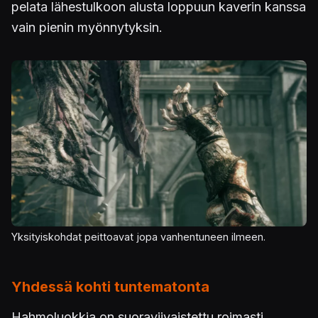
pelata lähestulkoon alusta loppuun kaverin kanssa
vain pienin myönnytyksin.
Kuva
Yksityiskohdat peittoavat jopa vanhentuneen ilmeen.
Yhdessä kohti tuntematonta
Hahmoluokkia on suoraviivaistettu roimasti.