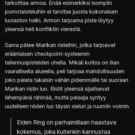
tarkoittaa armoa. Enää esimerkiksi isompiin
pomotaisteluihin ei tarvitse juosta kokonaisen
luolaston halki. Armon tarjoama piste löytyy
yleensä heti konfliktin vierestä.
Sama pätee Marikan risteihin, jotka tarjoavat
eräänlaisen checkpoint-systeemin
tallennuspisteiden ohella. Mikäli koitos on liian
vaarallisella alueella, peli tarjoaa mahdollisuuden
joko palata takaisin vähän pidemmälle tai suoraan
Marikan ristin luo. Ristit yleensä sijaitsevat
lähempänä rähinää, mutta pelaaja syntyy
uudelleen niiden luo täysin sielun ja ruumiin voimin.
Elden Ring on parhaimillaan haastava
kokemus, joka kuitenkin kannustaa