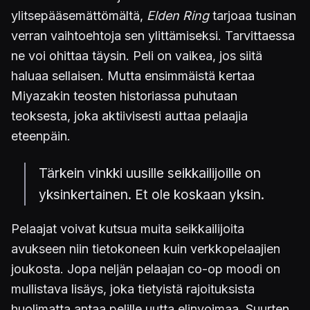
ylitsepääsemättömältä,
Elden Ring
tarjoaa tusinan
verran vaihtoehtoja sen ylittämiseksi. Tarvittaessa
ne voi ohittaa täysin. Peli on vaikea, jos siitä
haluaa sellaisen. Mutta ensimmäistä kertaa
Miyazakin teosten historiassa puhutaan
teoksesta, joka aktiivisesti auttaa pelaajia
eteenpäin.
Tärkein vinkki uusille seikkailijoille on
yksinkertainen. Et ole koskaan yksin.
Pelaajat voivat kutsua muita seikkailijoita
avukseen niin tietokoneen kuin verkkopelaajien
joukosta. Jopa neljän pelaajan co-op moodi on
mullistava lisäys, joka tietyistä rajoituksista
huolimatta antaa pelille uutta elinvoimaa. Suurten