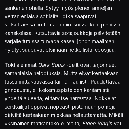
sankarien ohella löytyy myös pienen armeijan
verran erilaisia sotilaita, jotka saapuvat
kutsuttaessa auttamaan niin isoissa kuin pienissä
kahakoissa. Kutsuttavia sotajoukkoja päivitetään
sarjalle tutussa turvapaikassa, johon maailman
hylätyt saapuvat etsimään hetkellistä leposijaa.
Toki aiemmat
Dark Souls
-pelit ovat tarjonneet
samanlaisia helpotuksia. Mutta eivät kertaakaan
tässä mittakaavassa tai näin auliisti. Puuduttavaa
grindausta, eli kokemuspisteiden keräämistä
yhdeltä alueelta, ei tarvitse harrastaa. Nokkelat
seikkailijat oppivat nopeasti pistämään pomoja
päiviltä kertaakaan miekkaa heilauttamatta. Mikäli
yksinäinen matkanteko ei maita,
Elden Ringin
voi