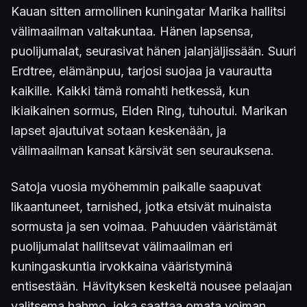
Kauan sitten armollinen kuningatar Marika hallitsi
välimaailman valtakuntaa. Hänen lapsensa,
puolijumalat, seurasivat hänen jalanjäljissään. Suuri
Erdtree, elämänpuu, tarjosi suojaa ja vaurautta
kaikille. Kaikki tämä romahti hetkessä, kun
ikiaikainen sormus, Elden Ring, tuhoutui. Marikan
lapset ajautuivat sotaan keskenään, ja
välimaailman kansat kärsivät sen seurauksena.
Satoja vuosia myöhemmin paikalle saapuvat
likaantuneet, tarnished, jotka etsivät muinaista
sormusta ja sen voimaa. Pahuuden vääristämät
puolijumalat hallitsevat välimaailman eri
kuningaskuntia irvokkaina vääristyminä
entisestään. Hävityksen keskeltä nousee pelaajan
valitsema hahmo, joka saattaa omata voiman