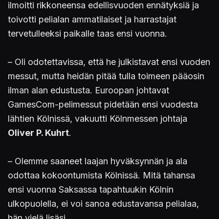
ilmoitti rikkoneensa edellisvuoden ennätyksiä ja
toivotti pelialan ammatilaiset ja harrastajat
tervetulleeksi paikalle taas ensi vuonna.
– Oli odotettavissa, että he julkistavat ensi vuoden
messut, mutta heidän pitää tulla toimeen pääosin
ilman alan edustusta. Euroopan johtavat
GamesCom-pelimessut pidetään ensi vuodesta
lähtien Kölnissä, vakuutti Kölnmessen johtaja
Oliver P. Kuhrt
.
– Olemme saaneet laajan hyväksynnän ja ala
odottaa kokoontumista Kölnissä. Mitä tahansa
ensi vuonna Saksassa tapahtuukin Kölnin
ulkopuolella, ei voi sanoa edustavansa pelialaa,
hän vielä lisäsi.