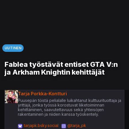
UUTINEN
Fablea työstävät entiset GTA V:n
ja Arkham Knightin kehittäjät
Tarja Porkka-Kontturi
Puusepän töistä pelialalle luikahtanut kulttuurituottaja ja
yrittäjä, jonka työssä korostuvat liiketoiminnan
kehittäminen, saavutettavuus sekä yhteisöjen
rakentaminen ja niiden kanssa työskentely.
tarjapk.bsky.social
@tarja_pk