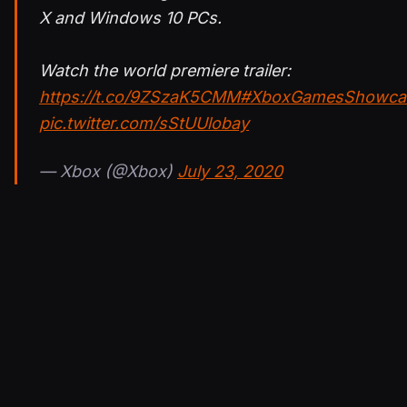
X and Windows 10 PCs.
Watch the world premiere trailer:
https://t.co/9ZSzaK5CMM
#XboxGamesShowca
pic.twitter.com/sStUUlobay
— Xbox (@Xbox)
July 23, 2020