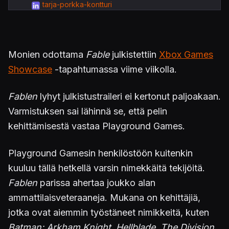
tarja-porkka-kontturi
Monien odottama
Fable
julkistettiin
Xbox Games
Showcase
-tapahtumassa viime viikolla.
Fablen
lyhyt julkistustraileri ei kertonut paljoakaan.
Varmistuksen sai lähinnä se, että pelin
kehittämisestä vastaa Playground Games.
Playground Gamesin henkilöstöön kuitenkin
kuuluu tällä hetkellä varsin nimekkäitä tekijöitä.
Fablen
parissa ahertaa joukko alan
ammattilaisveteraaneja. Mukana on kehittäjiä,
jotka ovat aiemmin työstäneet nimikkeitä, kuten
Batman: Arkham Knight, Hellblade, The Division