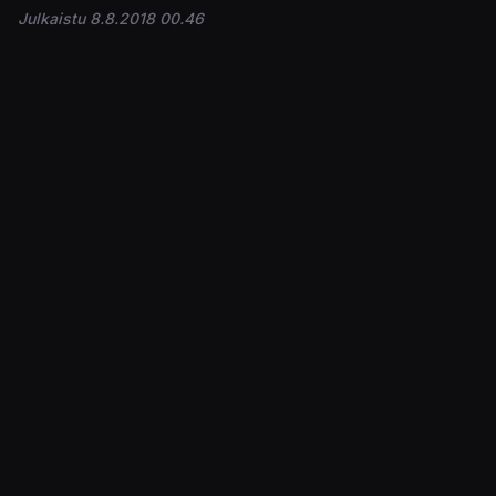
Julkaistu 8.8.2018 00.46
PELIT
Dragon Ball FighterZ
ALUSTAT
PS4
Xbox One
PC / Windows
Nintendo Switch
STUDIOT
Arc System Works
JULKAISIJAT
Bandai Namco Entertainment