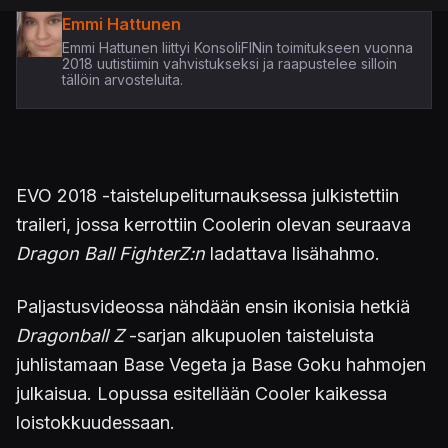
Emmi Hattunen
Emmi Hattunen liittyi KonsoliFINin toimitukseen vuonna
2018 uutistiimin vahvistukseksi ja raapustelee silloin
tällöin arvosteluita.
EVO 2018 -taistelupeliturnauksessa julkistettiin
traileri, jossa kerrottiin Coolerin olevan seuraava
Dragon Ball FighterZ:n
ladattava lisähahmo.
Paljastusvideossa nähdään ensin ikonisia hetkiä
Dragonball Z
-sarjan alkupuolen taisteluista
juhlistamaan Base Vegeta ja Base Goku hahmojen
julkaisua. Lopussa esitellään Cooler kaikessa
loistokkuudessaan.