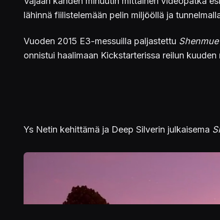
Vajaan kahden minuutin mittainen videopätkä es
lähinnä fiilistelemään pelin miljööllä ja tunnelmall
Vuoden 2015 E3-messuilla paljastettu
Shenmue I
onnistui haalimaan Kickstarterissa reilun kuuden m
Ys Netin kehittämä ja Deep Silverin julkaisema
S