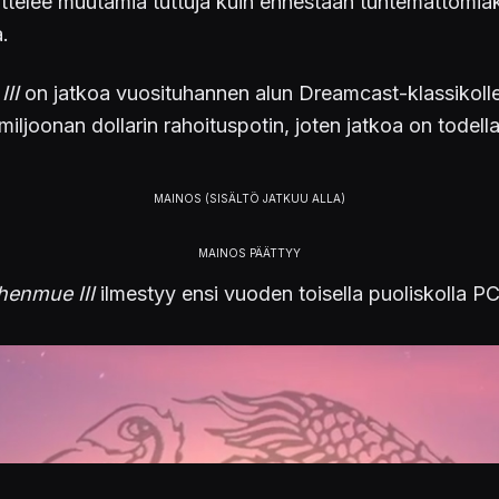
ittelee muutamia tuttuja kuin ennestään tuntemattomia
a.
II
on jatkoa vuosituhannen alun Dreamcast-klassikoll
iljoonan dollarin rahoituspotin, joten jatkoa on todella
henmue III
ilmestyy ensi vuoden toisella puoliskolla PC: