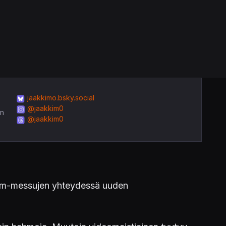
jaakkimo.bsky.social
@jaakkim0
in
@jaakkim0
om-messujen yhteydessä uuden