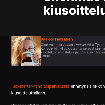
kiusoittelu
Jaakko Herranen
Olen voittanut
Punch-Outissa
Mike Tysoni
KonsoliFINin ylläpidossa tai oikeastaan m
kirjoiteltua arvosteluja ja uutisia, niin P
juttuni.
Kickstarter-rahoituspalvelussa
ennätyksiä rikko
kiusoittelutrailerin.