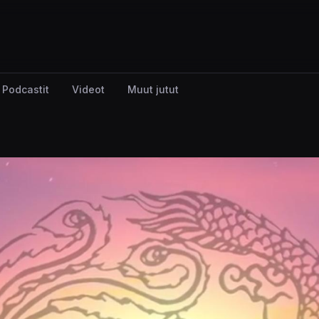
Podcastit
Videot
Muut jutut