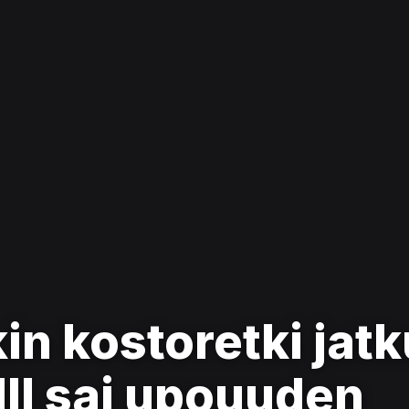
n kostoretki jatk
II sai upouuden