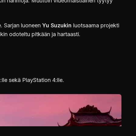
kin hahmoja. Muutoin videomaistiainen tyytyy
e. Sarjan luoneen
Yu Suzukin
luotsaama projekti
kin odoteltu pitkään ja hartaasti.
lle sekä PlayStation 4:lle.