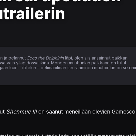
trailerin
n ja pelannut
Ecco the Dolphinin
läpi, olen siis ansainnut paikkani
issä vain ylläpidossa ikinä. Moneen muuhunkin paikkaan on tullut
elaajaan kuin Tiltillekin – pelimaailman seuraaminen muutoinkin on se om
nut
Shenmue III
on saanut meneillään olevien Gamesc