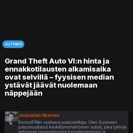
UUTINEN
Grand Theft Auto VI:n hinta ja
ennakkotilausten alkamisaika
ovat selvillä – fyysisen median
ystävät jäävät nuolemaan
näppejään
Joonatan Itkonen
KonsoliFINin vastaava päätoimittaja. Olen Suomeen
paluumuuttanut keskittymishäiriöinen autisti, joka tykkää
erityisesti tarinavetoisista tunnelmoinneista ja