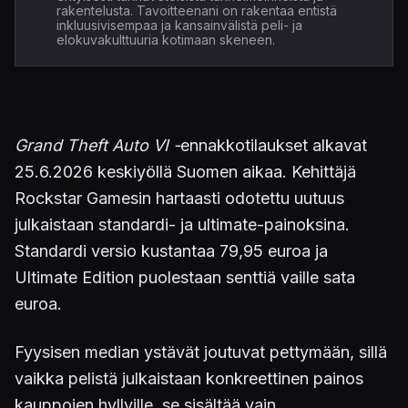
rakentelusta. Tavoitteenani on rakentaa entistä
inkluusivisempaa ja kansainvälistä peli- ja
elokuvakulttuuria kotimaan skeneen.
Grand Theft Auto VI -
ennakkotilaukset alkavat
25.6.2026 keskiyöllä Suomen aikaa. Kehittäjä
Rockstar Gamesin hartaasti odotettu uutuus
julkaistaan standardi- ja ultimate-painoksina.
Standardi versio kustantaa 79,95 euroa ja
Ultimate Edition puolestaan senttiä vaille sata
euroa.
Fyysisen median ystävät joutuvat pettymään, sillä
vaikka pelistä julkaistaan konkreettinen painos
kauppojen hyllyille, se sisältää vain