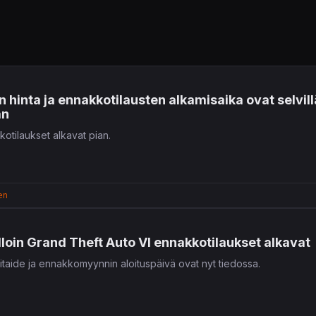
n hinta ja ennakkotilausten alkamisaika ovat selvil
än
otilaukset alkavat pian.
en
illoin Grand Theft Auto VI ennakkotilaukset alkavat
itaide ja ennakkomyynnin aloituspäivä ovat nyt tiedossa.