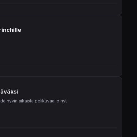
inchille
täväksi
dä hyvin aikaista pelikuvaa jo nyt.