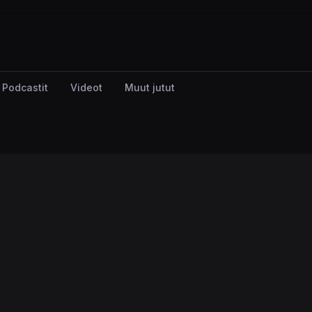
Podcastit
Videot
Muut jutut