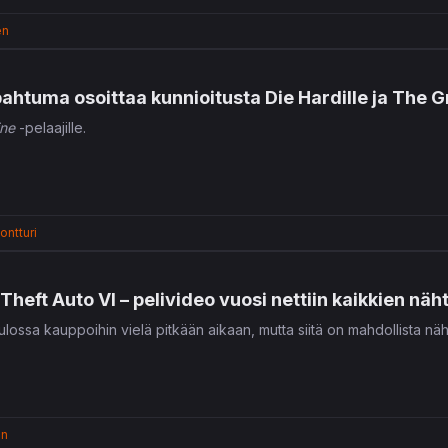
en
ahtuma osoittaa kunnioitusta Die Hardille ja The Gr
ine
-pelaajille.
ontturi
Theft Auto VI – pelivideo vuosi nettiin kaikkien näh
ulossa kauppoihin vielä pitkään aikaan, mutta siitä on mahdollista näh
en