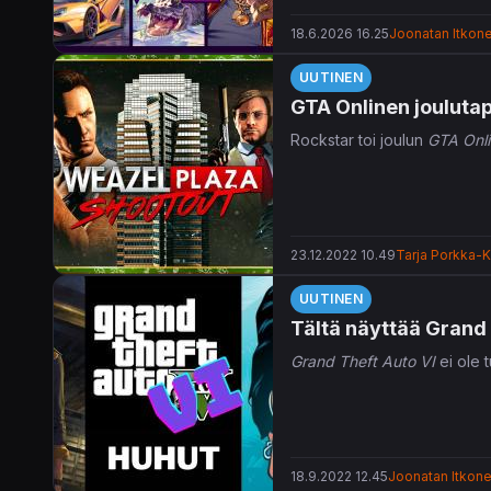
18.6.2026 16.25
Joonatan Itkon
UUTINEN
GTA Onlinen joulutap
Rockstar toi joulun
GTA Onl
23.12.2022 10.49
Tarja Porkka-K
UUTINEN
Tältä näyttää Grand 
Grand Theft Auto VI
ei ole t
18.9.2022 12.45
Joonatan Itkon