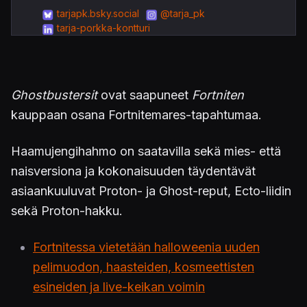
tarjapk.bsky.social
@tarja_pk
tarja-porkka-kontturi
Ghostbustersit
ovat saapuneet
Fortniten
kauppaan osana Fortnitemares-tapahtumaa.
Haamujengihahmo on saatavilla sekä mies- että
naisversiona ja kokonaisuuden täydentävät
asiaankuuluvat Proton- ja Ghost-reput, Ecto-liidin
sekä Proton-hakku.
Fortnitessa vietetään halloweenia uuden
pelimuodon, haasteiden, kosmeettisten
esineiden ja live-keikan voimin