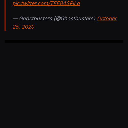
pic.twitter.com/TFE84SPlLd
— Ghostbusters (@Ghostbusters)
October
25, 2020
Julkaistu 25.10.2020 20.05