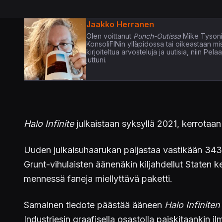
Jaakko Herranen
Olen voittanut
Punch-Outissa
Mike Tysoni
KonsoliFINin ylläpidossa tai oikeastaan m
kirjoiteltua arvosteluja ja uutisia, niin P
juttuni.
Halo Infinite
julkaistaan syksyllä 2021, kerrotaan
Uuden julkaisuhaarukan paljastaa vastikään 343 I
Grunt-vihulaisten äänenäkin kiljahdellut Staten k
mennessä faneja miellyttävä paketti.
Samainen tiedote päästää ääneen
Halo Infiniten
Industriesin graafisella osastolla paiskitaankin i