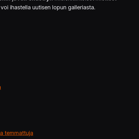
oi ihastella uutisen lopun galleriasta.
a
ta temmattuja