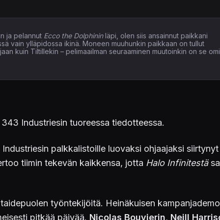
n ja pelannut
Ecco the Dolphinin
läpi, olen siis ansainnut paikkani
issä vain ylläpidossa ikinä. Moneen muuhunkin paikkaan on tullut
elaajaan kuin Tiltillekin – pelimaailman seuraaminen muutoinkin on se om
 343 Industriesin tuoreessa tiedotteessa.
ndustriesin palkkalistoille luovaksi ohjaajaksi siirtyn
ertoo tiimin tekevän kaikkensa, jotta
Halo Infinitestä
sa
taidepuolen työntekijöitä. Heinäkuisen kampanjademo
lmeisesti pitkää päivää.
Nicolas Bouvierin
,
Neill Harri