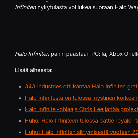
Infiniten
nykytulasta voi lukea suoraan Halo Wayp
Halo Infiniten
pariin päästään PC:llä, Xbox Onell
Lisää aiheesta:
343 Industries otti kantaa Halo Infiniten graf
Halo Infinitestä on tulossa mystinen korkean
Halo Infinite -ohjaaja Chris Lee jättää projekt
Huhu: Halo Infiniteen tulossa battle royale -t
Huhut Halo Infiniten siirtymisestä vuoteen 