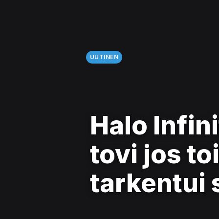
UUTINEN
Halo Infin
tovi jos t
tarkentui 