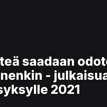
iteä saadaan odote
oinenkin - julkaisu
syksylle 2021