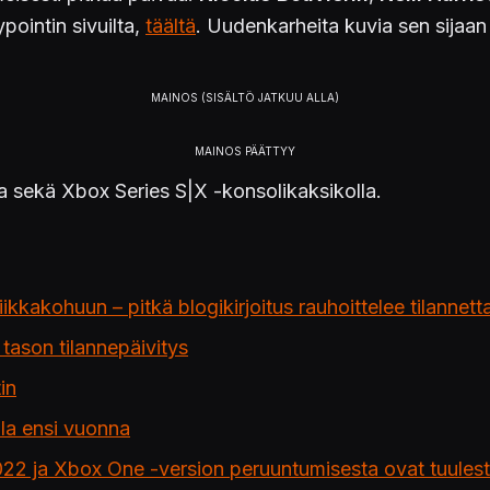
ointin sivuilta,
täältä
. Uudenkarheita kuvia sen sijaan v
a sekä Xbox Series S|X -konsolikaksikolla.
iikkakohuun – pitkä blogikirjoitus rauhoittelee tilannett
 tason tilannepäivitys
in
ila ensi vuonna
2022 ja Xbox One -version peruuntumisesta ovat tuules