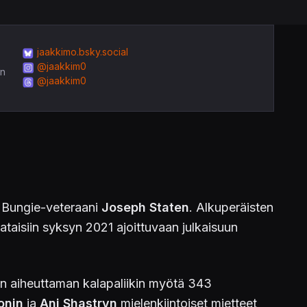
jaakkimo.bsky.social
@jaakkim0
in
@jaakkim0
yt Bungie-veteraani
Joseph Staten
. Alkuperäisten
ataisiin syksyn 2021 ajoittuvaan julkaisuun
n aiheuttaman kalapaliikin myötä 343
sonin
ja
Ani Shastryn
mielenkiintoiset mietteet