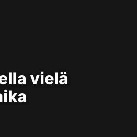
lla vielä
aika