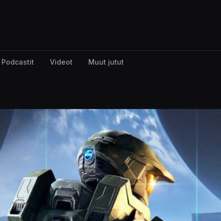
Podcastit
Videot
Muut jutut