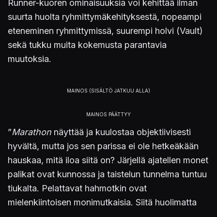
Runner-kuoren ominaisuuksia voi kehittää ilman
suurta huolta ryhmittymäkehityksestä, nopeampi
eteneminen ryhmittymissä, suurempi holvi (Vault)
sekä tukku muita kokemusta parantavia
muutoksia.
”
Marathon
näyttää ja kuulostaa objektiivisesti
hyvältä, mutta jos sen parissa ei ole hetkeäkään
hauskaa, mitä iloa siitä on? Järjellä ajatellen monet
palikat ovat kunnossa ja taistelun tunnelma tuntuu
tiukalta. Pelattavat hahmotkin ovat
mielenkiintoisen monimutkaisia. Siitä huolimatta
kerta toisensa jälkeen palaaminen sen maailmaan