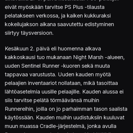
eivät myöskään tarvitse PS Plus -tilausta
pelatakseen verkossa, ja kaiken kukkuraksi
kokeilujakson aikana saavutettu edistyminen
siirtyy täysversioon.
Kesäkuun 2. päivä eli huomenna alkava
kakkoskausi tuo mukanaan Night Marsh -alueen,
uuden Sentinel Runner -kuoren sekä muuta
tappavaa varustusta. Uuden kauden myötä
pelaajien inventaariot nollataan, mikä tasoittaa
lähtöasetelmia uusille pelaajille. Kauden alussa ei
siis tarvitse pelätä törmäävänsä muihin
Runnereihin, joilla on jo parhaimman tason saalista
käytössään. Kauden muihin uudistuksiin kuuluvat
muun muassa Cradle-järjestelmä, jonka avulla