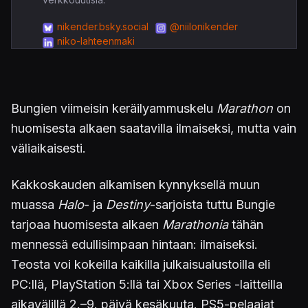
nikender.bsky.social
@niilonikender
niko-lahteenmaki
Bungien viimeisin keräilyammuskelu
Marathon
on
huomisesta alkaen saatavilla ilmaiseksi, mutta vain
väliaikaisesti.
Kakkoskauden alkamisen kynnyksellä muun
muassa
Halo
- ja
Destiny
-sarjoista tuttu Bungie
tarjoaa huomisesta alkaen
Marathonia
tähän
mennessä edullisimpaan hintaan: ilmaiseksi.
Teosta voi kokeilla kaikilla julkaisualustoilla eli
PC:llä, PlayStation 5:llä tai Xbox Series -laitteilla
aikavälillä 2.–9. päivä kesäkuuta. PS5-pelaajat