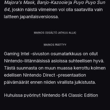
Majora's Mask
,
Banjo-Kazooie
ja
Puyo Puyo Sun
64
, joskin näistä viimeinen voi olla saatavilla vain
laitteen japanilaisversiossa.
Gaming Intel -sivuston osumatarkkuus on ollut
Nintendo-liitännäisissä asioissa suhteellisen hyvä.
Tästä suunnasta on muun muassa kerrottu kolmen
edellisen Nintendo Direct -presentaation
päivämäärät ennen niiden virallista julkistusta.
Huhuissa pyörinyt Nintendo 64 Classic Edition
jatkaisi NES Classicin ja SNES Classicin
viitoittamaa tietä tuomalla markkinoille pienemmän