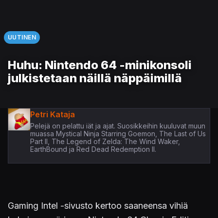
UUTINEN
Huhu: Nintendo 64 -minikonsoli
julkistetaan näillä näppäimillä
Petri Kataja
Pelejä on pelattu iät ja ajat. Suosikkeihin kuuluvat muun
muassa Mystical Ninja Starring Goemon, The Last of Us
Part II, The Legend of Zelda: The Wind Waker,
EarthBound ja Red Dead Redemption II.
Gaming Intel -sivusto kertoo saaneensa vihiä