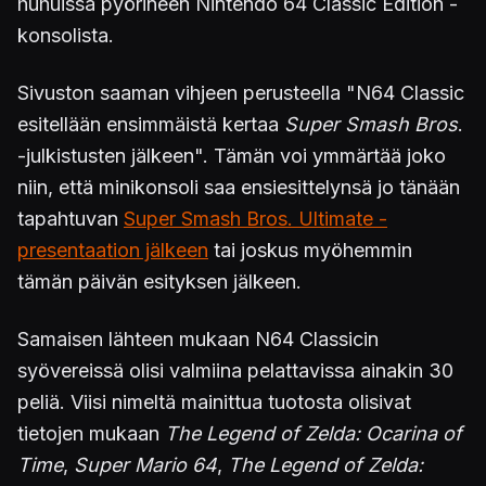
huhuissa pyörineen Nintendo 64 Classic Edition -
konsolista.
Sivuston saaman vihjeen perusteella "N64 Classic
esitellään ensimmäistä kertaa
Super Smash Bros
.
-julkistusten jälkeen". Tämän voi ymmärtää joko
niin, että minikonsoli saa ensiesittelynsä jo tänään
tapahtuvan
Super Smash Bros. Ultimate -
presentaation jälkeen
tai joskus myöhemmin
tämän päivän esityksen jälkeen.
Samaisen lähteen mukaan N64 Classicin
syövereissä olisi valmiina pelattavissa ainakin 30
peliä. Viisi nimeltä mainittua tuotosta olisivat
tietojen mukaan
The Legend of Zelda: Ocarina of
Time
,
Super Mario 64
,
The Legend of Zelda: