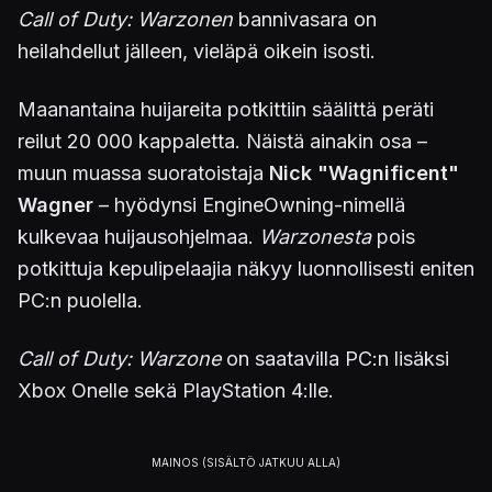
Call of Duty: Warzonen
bannivasara on
heilahdellut jälleen, vieläpä oikein isosti.
Maanantaina huijareita potkittiin säälittä peräti
reilut 20 000 kappaletta. Näistä ainakin osa –
muun muassa suoratoistaja
Nick "Wagnificent"
Wagner
– hyödynsi EngineOwning-nimellä
kulkevaa huijausohjelmaa.
Warzonesta
pois
potkittuja kepulipelaajia näkyy luonnollisesti eniten
PC:n puolella.
Call of Duty: Warzone
on saatavilla PC:n lisäksi
Xbox Onelle sekä PlayStation 4:lle.