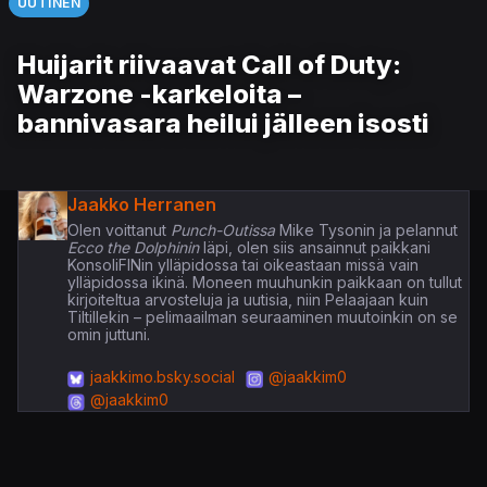
UUTINEN
Huijarit riivaavat Call of Duty:
Warzone -karkeloita –
bannivasara heilui jälleen isosti
Jaakko Herranen
Olen voittanut
Punch-Outissa
Mike Tysonin ja pelannut
Ecco the Dolphinin
läpi, olen siis ansainnut paikkani
KonsoliFINin ylläpidossa tai oikeastaan missä vain
ylläpidossa ikinä. Moneen muuhunkin paikkaan on tullut
kirjoiteltua arvosteluja ja uutisia, niin Pelaajaan kuin
Tiltillekin – pelimaailman seuraaminen muutoinkin on se
omin juttuni.
jaakkimo.bsky.social
@jaakkim0
@jaakkim0