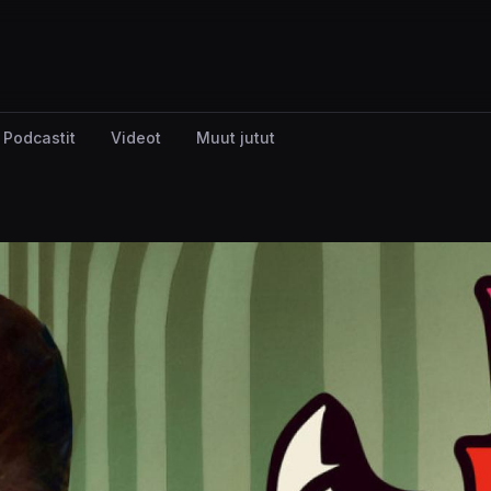
Podcastit
Videot
Muut jutut