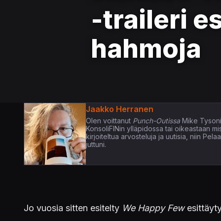
-traileri e
hahmoja
Jaakko Herranen
Olen voittanut
Punch-Outissa
Mike Tysoni
KonsoliFINin ylläpidossa tai oikeastaan m
kirjoiteltua arvosteluja ja uutisia, niin P
juttuni.
Jo vuosia sitten esitelty
We Happy Few
esittäytyy