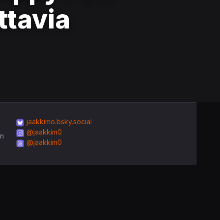
attavia
jaakkimo.bsky.social
@jaakkim0
in
@jaakkim0