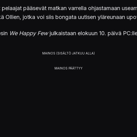
 pelaajat pääsevät matkan varrella ohjastamaan useamp
 Ollien, jotka voi siis bongata uutisen yläreunaan upotet
esin
We Happy Few
julkaistaan elokuun 10. päivä PC:ll