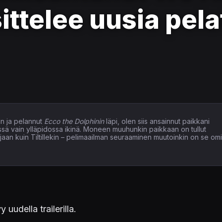
sittelee uusia pel
n ja pelannut
Ecco the Dolphinin
läpi, olen siis ansainnut paikkani
issä vain ylläpidossa ikinä. Moneen muuhunkin paikkaan on tullut
elaajaan kuin Tiltillekin – pelimaailman seuraaminen muutoinkin on se om
 uudella trailerilla.