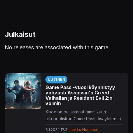
Julkaisut
No releases are associated with this game.
UUTINEN
Game Pass -vuosi käynnistyy
vahvasti Assassin's Creed
Valhallan ja Resident Evil 2:n
voimin
Xbox on paljastanut tammikuun
alkupuoliskon Game Pass -lisäyksensä.
3.1.2024 17.21
Jaakko Herranen
Vuosi 2024 käynnistyy varsin väkevällä