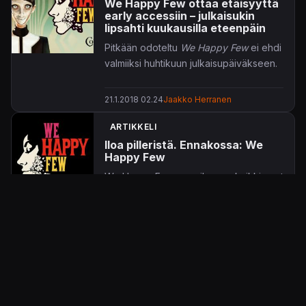
We Happy Few ottaa etäisyyttä
early accessiin – julkaisukin
lipsahti kuukausilla eteenpäin
Pitkään odoteltu
We Happy Few
ei ehdi
valmiiksi huhtikuun julkaisupäiväkseen.
21.1.2018 02.24
Jaakko Herranen
ARTIKKELI
Iloa pilleristä. Ennakossa: We
Happy Few
We Happy Fewn maailmassa kaikki ovat
onnellisia. Vai ovatko kuitenkaan?
8.9.2016 09.00
A-P Kuutila
UUTINEN
Odotettu We Happy Few saapui
pelaajien testiin – sai myös
upouuden trailerin