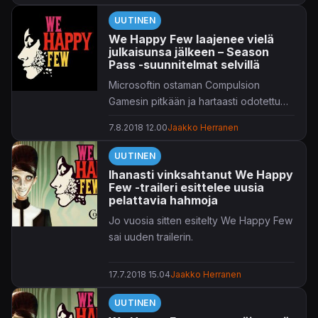
valikoimalla, jota johtavat suhteellisen
UUTINEN
tuore
Assassin's Creed
-nimike
Valhalla
We Happy Few laajenee vielä
sekä
Resident Evil 2
-uusioversiointi.
julkaisunsa jälkeen – Season
Lisäksi tarjolla on roppakaupalla
Pass -suunnitelmat selvillä
muutakin pelattavaa, nämä listattuna
Microsoftin ostaman Compulsion
alustoineen ja mahdollisine
Gamesin pitkään ja hartaasti odotettu
arvostelulinkkeineen uutisen lopussa.
We Happy Few
laajenee useampaan
7.8.2018 12.00
Jaakko Herranen
otteeseen vielä julkaisunsa
Mikäli ikisuosikki
Grand Theft Auto V
on
jälkimainingeissa.
puolestaan vielä kesken, on se syytä
UUTINEN
tahkota loppuun tammikuun 5. päivään
Ihanasti vinksahtanut We Happy
mennessä, jolloin se poistuu
Few -traileri esittelee uusia
pelattavia hahmoja
valikoimista.
Jo vuosia sitten esitelty We Happy Few
sai uuden trailerin.
17.7.2018 15.04
Jaakko Herranen
UUTINEN