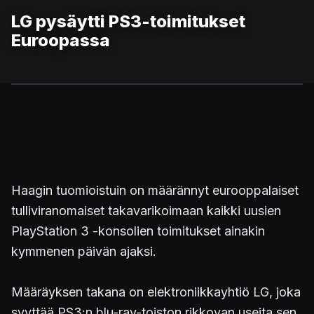
LG pysäytti PS3-toimitukset
Euroopassa
Haagin tuomioistuin on määrännyt eurooppalaiset
tulliviranomaiset takavarikoimaan kaikki uusien
PlayStation 3 -konsolien toimitukset ainakin
kymmenen päivän ajaksi.
Määräyksen takana on elektroniikkayhtiö LG, joka
syyttää PS3:n blu-ray-toiston rikkovan useita sen