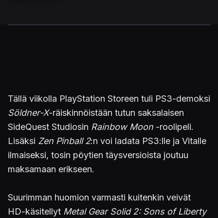
Tällä viikolla PlayStation Storeen tuli PS3-demoksi
Söldner-X
-räiskinnöistään tutun saksalaisen
SideQuest Studiosin
Rainbow Moon
-roolipeli.
Lisäksi
Zen Pinball 2
:n voi ladata PS3:lle ja Vitalle
ilmaiseksi, tosin pöytien täysversioista joutuu
maksamaan erikseen.
Suurimman huomion varmasti kuitenkin veivät
HD-käsitellyt
Metal Gear Solid 2: Sons of Liberty