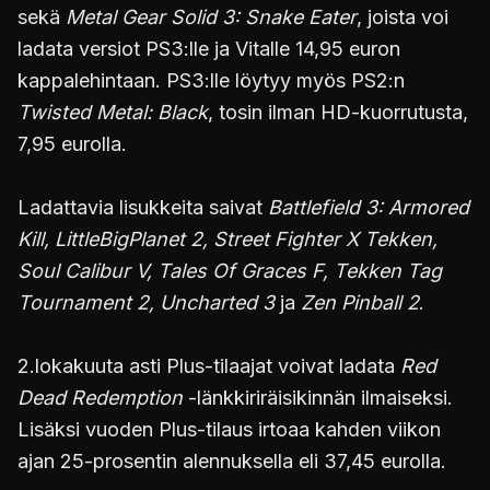
sekä
Metal Gear Solid 3: Snake Eater
, joista voi
ladata versiot PS3:lle ja Vitalle 14,95 euron
kappalehintaan. PS3:lle löytyy myös PS2:n
Twisted Metal: Black
, tosin ilman HD-kuorrutusta,
7,95 eurolla.
Ladattavia lisukkeita saivat
Battlefield 3: Armored
Kill, LittleBigPlanet 2, Street Fighter X Tekken,
Soul Calibur V, Tales Of Graces F, Tekken Tag
Tournament 2, Uncharted 3
ja
Zen Pinball 2
.
2.lokakuuta asti Plus-tilaajat voivat ladata
Red
Dead Redemption
-länkkiriräisikinnän ilmaiseksi.
Lisäksi vuoden Plus-tilaus irtoaa kahden viikon
ajan 25-prosentin alennuksella eli 37,45 eurolla.