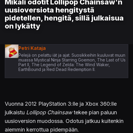
Mikäli odotit Lollipop Chainsaw'n
uusioversiota hengitystä
pidetellen, hengitä, sillä julkaisua
on lykätty
Petri Kataja
Pelejä on pelattu iät ja ajat. Suosikkeihin kuuluvat muun
muassa Mystical Ninja Starring Goemon, The Last of Us
Part II, The Legend of Zelda: The Wind Waker,
EarthBound ja Red Dead Redemption II.
Vuonna 2012 PlayStation 3:lle ja Xbox 360:lle
julkaistu
Lollipop Chainsaw
tekee pian paluun
uusioversion muodossa. Odotus jatkuu kuitenkin
aiemmin kerrottua pidempään.