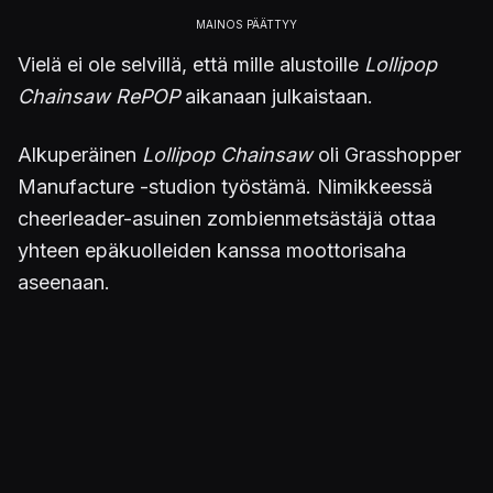
Vielä ei ole selvillä, että mille alustoille
Lollipop
Chainsaw RePOP
aikanaan julkaistaan.
Alkuperäinen
Lollipop Chainsaw
oli Grasshopper
Manufacture -studion työstämä. Nimikkeessä
cheerleader-asuinen zombienmetsästäjä ottaa
yhteen epäkuolleiden kanssa moottorisaha
aseenaan.
Lisää aiheesta:
Alkuperäisen PlayStationin vähälle huomiolle
jäänyt sankari palaa ehostettuna
nykykonsoleille