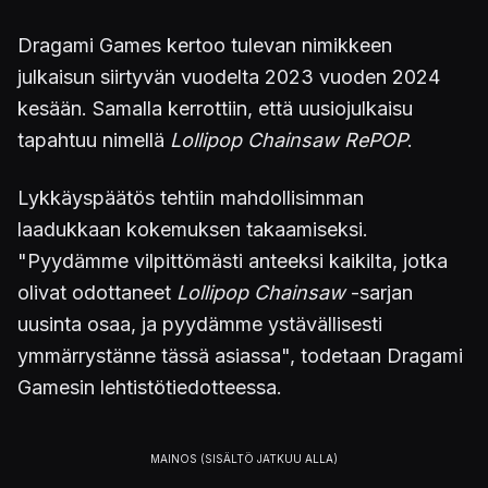
Dragami Games kertoo tulevan nimikkeen
julkaisun siirtyvän vuodelta 2023 vuoden 2024
kesään. Samalla kerrottiin, että uusiojulkaisu
tapahtuu nimellä
Lollipop Chainsaw RePOP
.
Lykkäyspäätös tehtiin mahdollisimman
laadukkaan kokemuksen takaamiseksi.
"Pyydämme vilpittömästi anteeksi kaikilta, jotka
olivat odottaneet
Lollipop Chainsaw
-sarjan
uusinta osaa, ja pyydämme ystävällisesti
ymmärrystänne tässä asiassa", todetaan Dragami
Gamesin lehtistötiedotteessa.