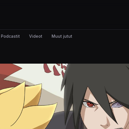
Podcastit
Videot
Muut jutut