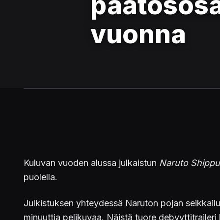
päätösosa 
vuonna
Kuluvan vuoden alussa julkaistun
Naruto Shippu
puolella.
Julkistuksen yhteydessä Naruton pojan seikkailu
minuuttia pelikuvaa. Näistä tuore debyyttitraile