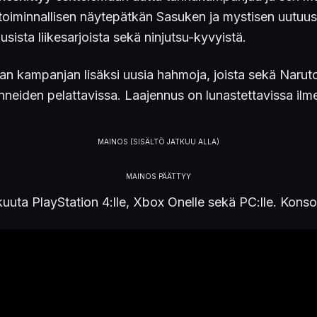
 toiminnallisen näytepätkän Sasuken ja mystisen uutuusp
sista liikesarjoista sekä ninjutsu-kyvyistä.
ntavan kampanjan lisäksi uusia hahmoja, joista sekä Nar
anneiden pelattavissa. Laajennus on lunastettavissa ilm
uuta PlayStation 4:lle, Xbox Onelle sekä PC:lle. Konsol