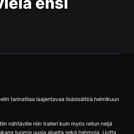
ielä ensi
lin tarinatilaa laajentavaa lisäsisältöä helmikuun
n nähtäville niin traileri kuin myös reilun neljä
 mukana tuomia uusia alueita sekä hahmoja. Uutta