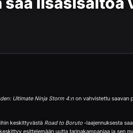
saa lisäsisältöä v
den: Ultimate Ninja Storm 4:n
on vahvistettu saavan pe
ihin keskittyvästä
Road to Boruto
-laajennuksesta saatii
ri keskittyy esittelemään uutta tarinakampanjaa ja sen