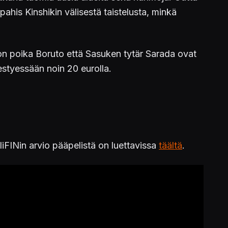
ahis Kinshikin välisestä taistelusta, minkä
uton poika Boruto että Sasuken tytär Sarada ovat
estyessään noin 20 eurolla.
iFINin arvio pääpelistä on luettavissa
täältä
.