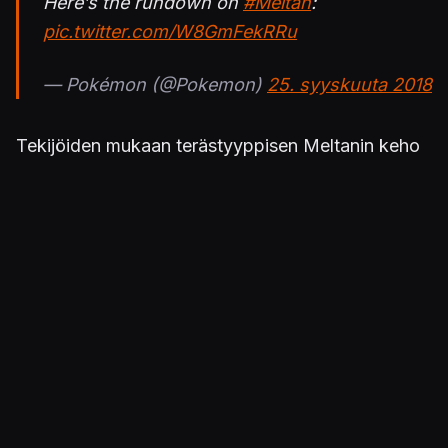
Here’s the rundown on
#Meltan
:
pic.twitter.com/W8GmFekRRu
— Pokémon (@Pokemon)
25. syyskuuta 2018
Tekijöiden mukaan terästyyppisen Meltanin keho
koostuu nestemäisestä metallista, jonka avulla se
tuottaa sähköä.
Pokémon: Let's Go, Eevee!
ja
Let's Go, Pikachu!
julkaistaan Switchille 16. marraskuuta.
Julkaistu 25.9.2018 18.35
PELIT