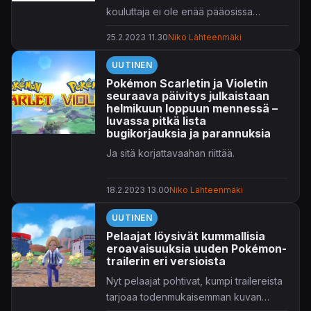
kouluttaja ei ole enää pääosissa
tulevassa Pikachu-sarjassa.
25.2.2023 11.30
Niko Lähteenmäki
UUTINEN
Pokémon Scarletin ja Violetin
seuraava päivitys julkaistaan
helmikuun loppuun mennessä –
luvassa pitkä lista
bugikorjauksia ja parannuksia
Ja sitä korjattavaahan riittää.
18.2.2023 13.00
Niko Lähteenmäki
UUTINEN
Pelaajat löysivät kummallisia
eroavaisuuksia uuden Pokémon-
trailerin eri versioista
Nyt pelaajat pohtivat, kumpi trailereista
tarjoaa todenmukaisemman kuvan