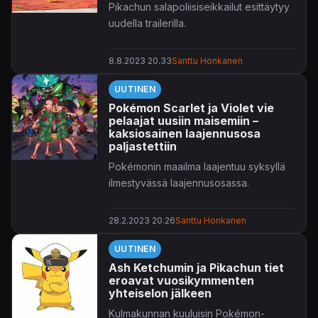
Pikachun salapoliisiseikkailut esittäytyy
uudella trailerilla.
8.8.2023 20.33
Santtu Honkanen
UUTINEN
Pokémon Scarlet ja Violet vie
pelaajat uusiin maisemiin –
kaksiosainen laajennusosa
paljastettiin
Pokémonin maailma laajentuu syksyllä
ilmestyvässä laajennusosassa.
28.2.2023 20.26
Santtu Honkanen
UUTINEN
Ash Ketchumin ja Pikachun tiet
eroavat vuosikymmenten
yhteiselon jälkeen
Kulmakunnan kuuluisin Pokémon-