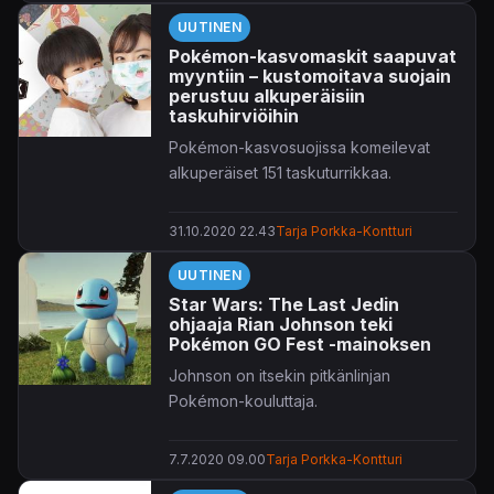
UUTINEN
Pokémon-kasvomaskit saapuvat
myyntiin – kustomoitava suojain
perustuu alkuperäisiin
taskuhirviöihin
Pokémon-kasvosuojissa komeilevat
alkuperäiset 151 taskuturrikkaa.
31.10.2020 22.43
Tarja Porkka-Kontturi
UUTINEN
Star Wars: The Last Jedin
ohjaaja Rian Johnson teki
Pokémon GO Fest -mainoksen
Johnson on itsekin pitkänlinjan
Pokémon-kouluttaja.
7.7.2020 09.00
Tarja Porkka-Kontturi