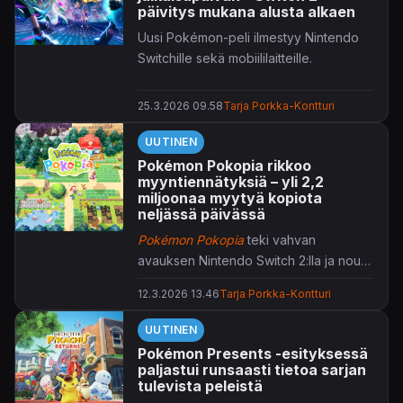
päivitys mukana alusta alkaen
Uusi Pokémon-peli ilmestyy Nintendo
Switchille sekä mobiililaitteille.
25.3.2026 09.58
Tarja Porkka-Kontturi
UUTINEN
Pokémon Pokopia rikkoo
myyntiennätyksiä – yli 2,2
miljoonaa myytyä kopiota
neljässä päivässä
Pokémon Pokopia
teki vahvan
avauksen Nintendo Switch 2:lla ja nousi
heti suosituimpien
Pokémon
-spin-offien
12.3.2026 13.46
Tarja Porkka-Kontturi
joukkoon.
UUTINEN
Pokémon Presents -esityksessä
paljastui runsaasti tietoa sarjan
tulevista peleistä