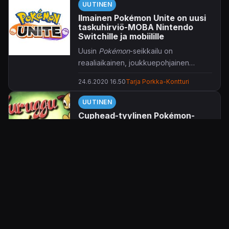
UUTINEN
Ilmainen Pokémon Unite on uusi
taskuhirviö-MOBA Nintendo
Switchille ja mobiilille
Uusin
Pokémon
-seikkailu on
reaaliaikainen, joukkuepohjainen
strategiapeli nimeltä
Pokémon Unite
.
24.6.2020 16.50
Tarja Porkka-Kontturi
UUTINEN
Cuphead-tyylinen Pokémon-
animaatio on kunnianosoitus
Looney Tunesille
Pokémon
palaa slapstick-piirrettyjen
aikaan.
6.6.2020 14.33
Tarja Porkka-Kontturi
UUTINEN
Pokémon GOn Suomen