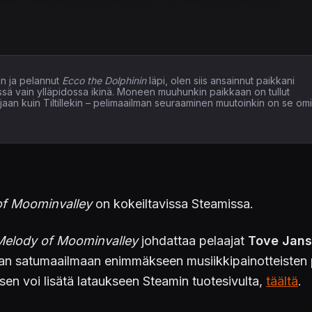
n ja pelannut
Ecco the Dolphinin
läpi, olen siis ansainnut paikkani
issä vain ylläpidossa ikinä. Moneen muuhunkin paikkaan on tullut
elaajaan kuin Tiltillekin – pelimaailman seuraaminen muutoinkin on se om
of Moominvalley
on kokeiltavissa Steamissa.
Melody of Moominvalley
johdattaa pelaajat
Tove Jans
an satumaailmaan enimmäkseen musiikkipainotteisten pu
isen voi lisätä lataukseen Steamin tuotesivulta,
täältä
.