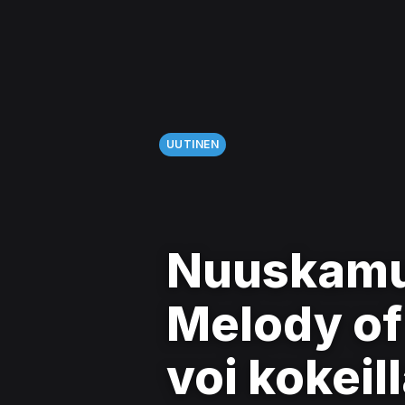
UUTINEN
Nuuskamui
Melody of
voi kokei