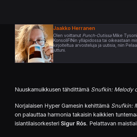
Jaakko Herranen
Olen voittanut
Punch-Outissa
Mike Tysoni
KonsoliFINin ylläpidossa tai oikeastaan m
kirjoiteltua arvosteluja ja uutisia, niin P
juttuni.
Nuuskamuikkusen tähdittämä
Snufkin: Melody 
Norjalaisen Hyper Gamesin kehittämä
Snufkin: 
on palauttaa harmonia takaisin kaikkien tuntema
islantilaisorkesteri
Sigur Rós
. Pelattavan maistia