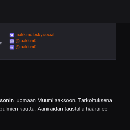
jaakkimo.bsky.social
@jaakkim0
in
@jaakkim0
sonin
luomaan Muumilaaksoon. Tarkoituksena
lmien kautta. Ääniraidan taustalla hääräilee