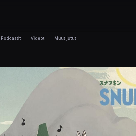
Podcastit
Videot
Muut jutut