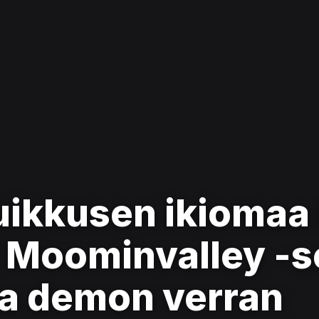
kkusen ikiomaa 
 Moominvalley -s
lla demon verran