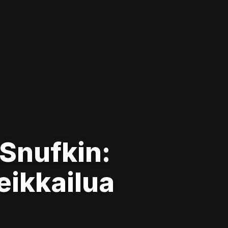
Snufkin:
eikkailua