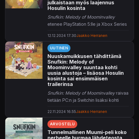
julkaistaan myös laajennus
Hosulin kosinta
Snufkin: Melody of Moominvalley
etenee PlayStation 5:lle ja Xbox Series
X|S:lle ensi viikolla.
12.12.2024 17.30
Jaakko Herranen
Kotimaisittain
Nuuskamuikkunen:
UUTINEN
Muumilaakson melodiana
tunnettu
Nuuskamuikkusen tähdittämä
lämminhenkinen seikkailu on nähty
Snufkin: Melody of
aiemmin ainoastaan Switchillä ja PC:llä.
Moominvalley suuntaa kohti
Nyt melodinen elämys suuntaa 17.
uusia alustoja – lisäosa Hosulin
kosinta sai ensimmäisen
joulukuuta uusille alustoille ja samassa
trailerinsa
hötäkässä tarjolle saadaan vielä
Snufkin: Melody of Moominvalley
raivaa
Fuddler's Courtship (Hosulin kosinta) -
tietään PC:n ja Switchin lisäksi kohti
tarinalaajennus.
Xbox- ja PlayStation-konsoleita.
22.11.2024 16.55
Jaakko Herranen
Lisää aiheesta:
Hyper Gamesin kehittämä
Snufkin:
ARVOSTELU
Melody of Moominvalley
on
Tunnelmallinen Muumi-peli koko
musikaalinen seikkailu, pääosassaan
perheelle hurmaa lähdeteosta