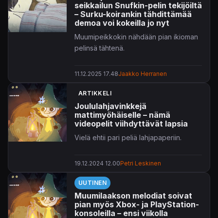
seikkailun Snufkin-pelin tekijöiltä
Moominvalley
) viitoittamalla tiellä –
– Surku-koirankin tähdittämää
luvassa nimittäin on
Tove Jansson
demoa voi kokeilla jo nyt
luomaan maailmaan sijoittuva
Muumipeikkokin nähdään pian ikioman
lämminhenkinen seikkailu.
pelinsä tähtenä.
Muumipeikko: Talven taika
(
Moomintroll: Winter's Warmth
)
11.12.2025 17.48
Jaakko Herranen
seurailee vanhaa kunnon
Muumipeikkoa tämän herätessä kesken
ARTIKKELI
lokoisten talviunien. Tarina pohjautuu
Joululahjavinkkejä
Taikatalvi
-teokseen.
mattimyöhäiselle – nämä
videopelit viihdyttävät lapsia
Lisää aiheesta:
Vielä ehtii pari peliä lahjapaperiin.
19.12.2024 12.00
Petri Leskinen
UUTINEN
Muumilaakson melodiat soivat
pian myös Xbox- ja PlayStation-
konsoleilla – ensi viikolla