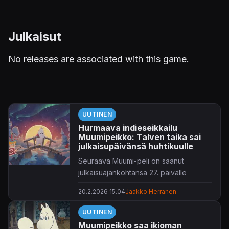
Julkaisut
No releases are associated with this game.
UUTINEN
Hurmaava indieseikkailu
Muumipeikko: Talven taika sai
julkaisupäivänsä huhtikuulle
Seuraava Muumi-peli on saanut
julkaisuajankohtansa 27. päivälle
huhtikuuta.
20.2.2026 15.04
Jaakko Herranen
Hyper Games jatkaa aiemman
UUTINEN
Nuuskamuikkunen: Muumilaakson
Muumipeikko saa ikioman
melodia
-pelin (
Snufkin: Melody of