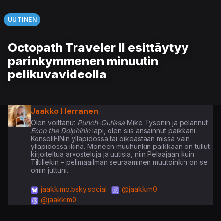
UUTINEN
Octopath Traveler II esittäytyy
parinkymmenen minuutin
pelikuvavideolla
Jaakko Herranen
Olen voittanut
Punch-Outissa
Mike Tysonin ja pelannut
Ecco the Dolphinin
läpi, olen siis ansainnut paikkani
KonsoliFINin ylläpidossa tai oikeastaan missä vain
ylläpidossa ikinä. Moneen muuhunkin paikkaan on tullut
kirjoiteltua arvosteluja ja uutisia, niin Pelaajaan kuin
Tiltillekin – pelimaailman seuraaminen muutoinkin on se
omin juttuni.
jaakkimo.bsky.social
@jaakkim0
@jaakkim0