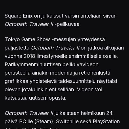
Square Enix on julkaissut varsin anteliaan siivun
Octopath Traveler II
-pelikuvaa.
Tokyo Game Show -messujen yhteydessä
paljastettu
Octopath Traveler II
on jatkoa alkujaan
vuonna 2018 ilmestyneelle ensimmäiselle osalle.
Parikymmenminuuttisen pelikuvavideon
perusteella ainakin modernia ja retrohenkistä
grafiikkaa yhdistelevä taidesuunnittelu näyttäisi
olevan jotakuinkin entisellään. Videon voi
katsastaa uutisen lopusta.
Octopath Traveler II
julkaistaan helmikuun 24.
päivä PC:lle (Steam), Switchille sekä PlayStation