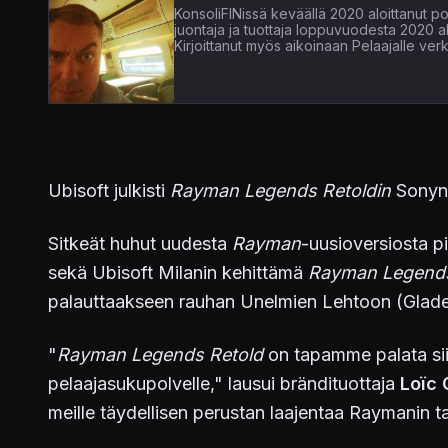
KonsoliFINissä keväällä 2020 aloittanut pop
juontaja ja tuottaja loppuvuodesta 2020 
Kirjoittanut myös aikoinaan Pelaajalle verk
Ubisoft julkisti
Rayman Legends Retoldin
Sonyn 
Sitkeät huhut uudesta
Rayman
-uusioversiosta pi
sekä Ubisoft Milanin kehittämä
Rayman Legends
palauttaakseen rauhan Unelmien Lehtoon (Glade o
"
Rayman Legends Retold
on tapamme palata siih
pelaajasukupolvelle," lausui brändituottaja
Loïc
meille täydellisen perustan laajentaa Raymanin tar