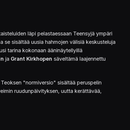
otaisteluiden läpi pelastaessaan Teensyjä ympäri
 se sisältää uusia hahmojen välisiä keskusteluja
si tarina kokonaan ääninäytellyillä
in
ja
Grant Kirkhopen
säveltämä laajennettu
n. Teoksen "normiversio" sisältää peruspelin
reimin ruudunpäivityksen, uutta kerättävää,
h 2:lle, GeForce Now -palveluun, sekä PC:lle