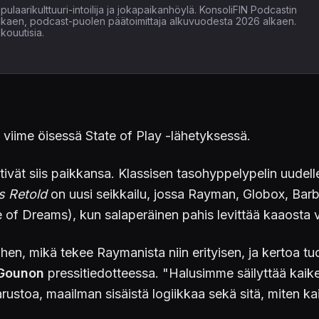
ulaarikulttuuri-intoilija ja jokapaikanhöylä. KonsoliFIN Podcastin
alkaen, podcast-puolen päätoimittaja alkuvuodesta 2026 alkaen.
kouutisia.
viime öisessä State of Play -lähetyksessä.
tivät siis paikkansa. Klassisen tasohyppelypelin uudell
 Retold
on uusi seikkailu, jossa Rayman, Globox, Bar
f Dreams), kun salaperäinen pahis levittää kaaosta va
en, mikä tekee Raymanista niin erityisen, ja kertoa t
 Gounon
pressitiedotteessa. "Halusimme säilyttää kaike
ustoa, maailman sisäistä logiikkaa sekä sitä, miten kaik