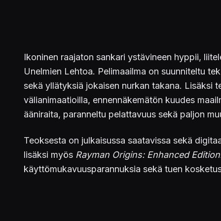
Ikoninen raajaton sankari ystävineen hyppii, liit
Unelmien Lehtoa. Pelimaailma on suunniteltu teki
sekä yllätyksiä jokaisen nurkan takana. Lisäksi 
välianimaatioilla, ennennäkemätön kuudes maailm
ääniraita, paranneltu pelattavuus sekä paljon mu
Teoksesta on julkaisussa saatavissa sekä digitaal
lisäksi myös
Rayman Origins: Enhanced Edition
käyttömukavuusparannuksia sekä tuen kosketuspal
Rayman Legends Untold
julkaistaan 1. päivä lok
Ubisoft Storen, Steamin ja Epic Games Storen ka