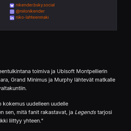
nikender.bsky.social
@niilonikender
niko-lahteenmaki
eentulkintana toimiva ja Ubisoft Montpellierin
bara, Grand Minimus ja Murphy lähtevät matkalle
ltakuntiin.
uo kokemus uudelleen uudelle
n sen, mitä fanit rakastavat, ja
Legends
tarjosi
ki liittyy yhteen."