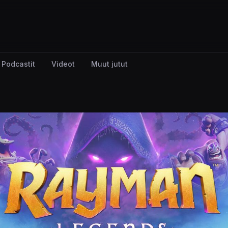
Podcastit
Videot
Muut jutut