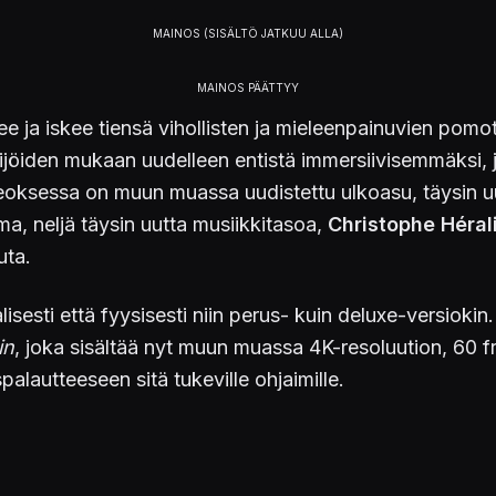
elee ja iskee tiensä vihollisten ja mieleenpainuvien pom
jöiden mukaan uudelleen entistä immersiivisemmäksi, ja
teoksessa on muun muassa uudistettu ulkoasu, täysin uu
a, neljä täysin uutta musiikkitasoa,
Christophe Héral
uta.
isesti että fyysisesti niin perus- kuin deluxe-versioki
in
, joka sisältää nyt muun muassa 4K-resoluution, 60 f
autteeseen sitä tukeville ohjaimille.
akuuta PlayStation 5:lle, Xbox Series -laitteille, Switc
utta.