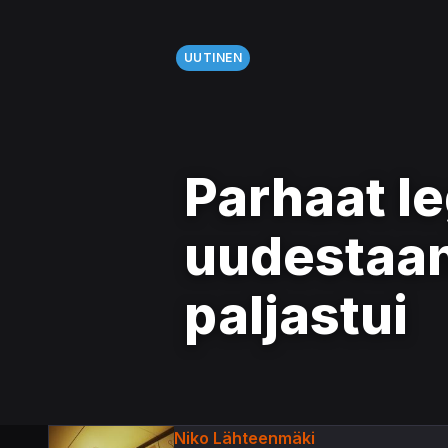
UUTINEN
Parhaat l
uudestaan
paljastui
Niko Lähteenmäki