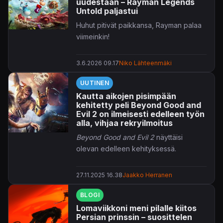
uudestaan – Rayman Legends
Untold paljastui
Huhut pitivät paikkansa, Rayman palaa
viimeinkin!
3.6.2026 09.17
Niko Lähteenmäki
UUTINEN
Kautta aikojen pisimpään
kehitetty peli Beyond Good and
Evil 2 on ilmeisesti edelleen työn
alla, vihjaa rekryilmoitus
Beyond Good and Evil 2
näyttäisi
olevan edelleen kehityksessä.
27.11.2025 16.38
Jaakko Herranen
BLOGI
Lomaviikkoni meni pilalle kiitos
Persian prinssin – suosittelen