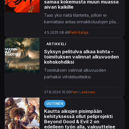
samaa kokemusta muun muassa
aivan kaikille
Taas yksi näitä tilanteita, jolloin ei
kannattaisi antaa ennakkoluulojen pilata
kaikkea.
4.5.2025 08.48
Petri Kataja
ARTIKKELI
Syksyn pelitulva alkaa kohta –
toimituksen valinnat alkuvuoden
kohokohdiksi
Toimituksen valinnat alkuvuoden
parhaiksi viihdetuotteiksi.
27.8.2024 10.00
Petri Leskinen
UUTINEN
Kautta aikojen pisimpään
kehityksessä ollut peliprojekti
Beyond Good & Evil 2 on
edelleen työn alla, vakuuttelee