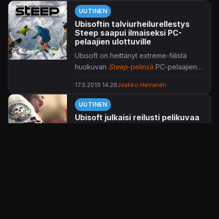
UUTINEN
Ubisoftin talviurheilurellestys
Steep saapui ilmaiseksi PC-
pelaajien ulottuville
Ubisoft on heittänyt extreme-fiilistä
huokuvan
Steep
-pelinsä
PC-pelaajien
ulottuville, vieläpä maksutta.
17.5.2019 14.26
Jaakko Herranen
UUTINEN
Ubisoft julkaisi reilusti pelikuvaa
jo vuosikausia odotellusta
Beyond Good and Evil 2 -
seikkailusta
Ubisoft on julkaissut useamman minuutin
siivun varhaista pelikuvaa pitkään ja
hartaasti odotellun
Beyond Good and
11.12.2018 17.58
Jaakko Herranen
Evil 2
-seikkailunsa tiimoilta.
UUTINEN