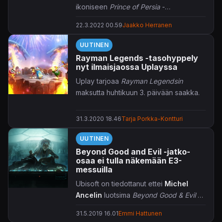
kyseenalaistamaan koko pelin
ikoniseen
Prince of Persia
-
olemassaolon. Nyt aiheen tiimoilta
pelisarjaansa, huhuilee
Xfiren
Tom
saatiin kuitenkin ensimmäinen
22.3.2022 00.59
Jaakko Herranen
Henderson
.
konkreettinen tiedonmurunen aikoihin.
UUTINEN
Rayman Legends -tasohyppely
nyt ilmaisjaossa Uplayssa
Uplay tarjoaa
Rayman Legendsin
maksutta huhtikuun 3. päivään saakka.
31.3.2020 18.46
Tarja Porkka-Kontturi
UUTINEN
Beyond Good and Evil -jatko-
osaa ei tulla näkemään E3-
messuilla
Ubisoft on tiedottanut ettei
Michel
Ancelin
luotsima
Beyond Good & Evil 2
tule olemaan esillä tulevilla E3-messuilla.
31.5.2019 16.01
Emmi Hattunen