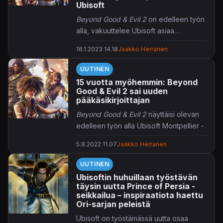
Ubisoft
Beyond Good & Evil 2
on edelleen työn
alla, vakuuttelee Ubisoft asiaa
kyselleelle Eurogamerille.
16.1.2023 14.18
Jaakko Herranen
UUTINEN
15 vuotta myöhemmin: Beyond
Good & Evil 2 sai uuden
pääkäsikirjoittajan
Beyond Good & Evil 2
näyttäisi olevan
edelleen työn alla Ubisoft Montpellier -
studioilla.
5.8.2022 11.07
Jaakko Herranen
Vuonna 2003 ilmestyneen
Beyond
UUTINEN
Good & Evilin
jatko-osa julkistettiin lähes
Ubisoftin huhuillaan työstävän
15 vuotta sitten, 2008. Sittemmin
täysin uutta Prince of Persia -
projektista on kuultu vain satunnaisia
seikkailua – inspiraatiota haettu
pihahduksia, mikä on saanut odottavan
Ori-sarjan peleistä
pelaajakansan syystäkin
Ubisoft on työstämässä uutta osaa