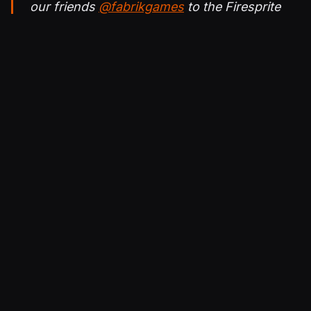
our friends
@fabrikgames
to the Firesprite
family! ? ?
Find out more:
https://t.co/OGOxWtzKQC
pic.twitter.com/aCkScet2OQ
— Firesprite (@FirespriteGames)
September
29, 2021
Julkaistu 29.9.2021 16.32
STUDIOT
Firesprite
Fabrik Games