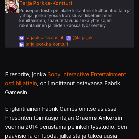
Tarja Porkka-Kontturi
Puusepän töistä pelialalle luikahtanut kulttuurituottaja ja
yrittäjä, jonka työssä korostuvat liiketoiminnan
kehittäminen, saavutettavuus sekä yhteisöjen
rakentaminen ja niiden kanssa työskentely.
tarjapk.bsky.social
@tarja_pk
tarja-porkka-kontturi
Firesprite, jonka
Sony Interactive Entertainment
osti hiljattain
, on ilmoittanut ostavansa Fabrik
Gamesin.
Englantilainen Fabrik Games on itse asiassa
Firespriten toimitusjohtajan
Graeme Ankersin
vuonna 2014 perustama pelinkehitysstudio. Sen
päävisiona on luoda, julkaista ja tukea uusia