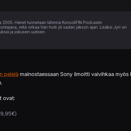
nna 2005. Hänet tunnetaan lähinnä KonsoliFIN Podcastin
tajana, mitä virkaa hän hoiti yli sadan jakson ajan. Lisäksi Jyri on
ituksia ja jokusen uutisen.
 pelejä
mainostaessaan Sony ilmoitti vaivihkaa myös h
n.
t ovat:
59,95€)