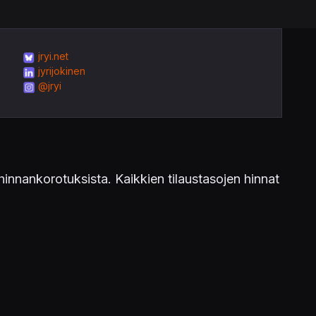
jryi.net
jyrijokinen
@jryi
innankorotuksista. Kaikkien tilaustasojen hinnat