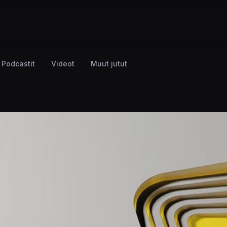
Podcastit
Videot
Muut jutut