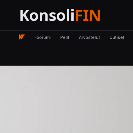
Foorumi
Pelit
Arvostelut
Uutiset