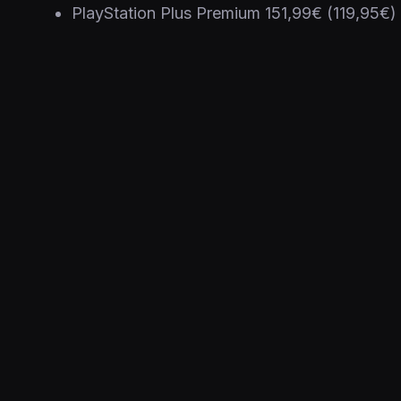
PlayStation Plus Premium 151,99€ (119,95€)
Sonyn mukaan hinnankorotus "mahdollistaa jatkos
Julkaistu 31.8.2023 11.07
ALUSTAT
PS5
PS4