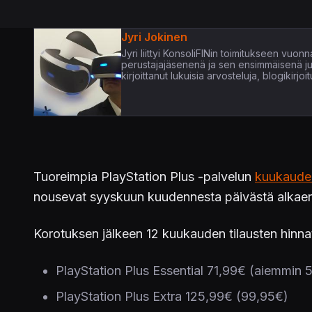
Jyri Jokinen
Jyri liittyi KonsoliFINin toimitukseen vuo
perustajajäsenenä ja sen ensimmäisenä juon
kirjoittanut lukuisia arvosteluja, blogikirjo
Tuoreimpia PlayStation Plus -palvelun
kuukauden
nousevat syyskuun kuudennesta päivästä alkae
Korotuksen jälkeen 12 kuukauden tilausten hinna
PlayStation Plus Essential 71,99€ (aiemmin 
PlayStation Plus Extra 125,99€ (99,95€)