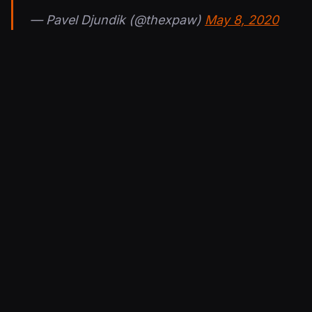
— Pavel Djundik (@thexpaw)
May 8, 2020
Steam Database on tietokanta, joka käsittelee
Steam-tietoja, joita Valve ei aina tarjoa.
Julkaistu 12.5.2020 15.40