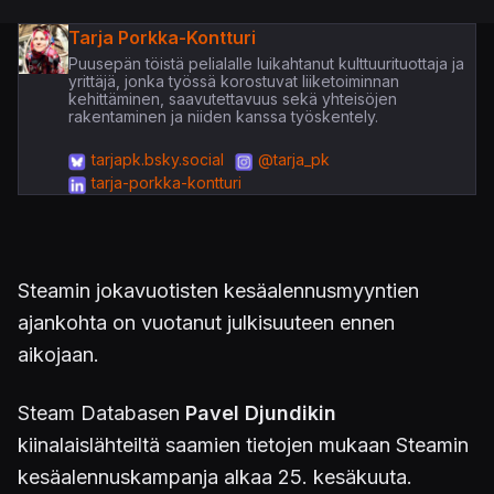
Tarja Porkka-Kontturi
Puusepän töistä pelialalle luikahtanut kulttuurituottaja ja
yrittäjä, jonka työssä korostuvat liiketoiminnan
kehittäminen, saavutettavuus sekä yhteisöjen
rakentaminen ja niiden kanssa työskentely.
tarjapk.bsky.social
@tarja_pk
tarja-porkka-kontturi
Steamin jokavuotisten kesäalennusmyyntien
ajankohta on vuotanut julkisuuteen ennen
aikojaan.
Steam Databasen
Pavel Djundikin
kiinalaislähteiltä
saamien tietojen mukaan Steamin
kesäalennuskampanja alkaa 25. kesäkuuta.