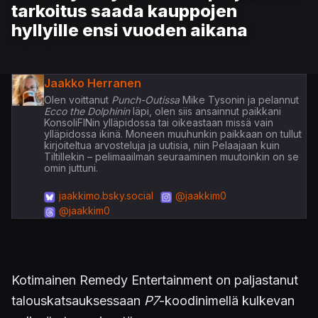
tarkoitus saada kauppojen
hyllyille ensi vuoden aikana
Jaakko Herranen
Olen voittanut
Punch-Outissa
Mike Tysonin ja pelannut
Ecco the Dolphinin
läpi, olen siis ansainnut paikkani
KonsoliFINin ylläpidossa tai oikeastaan missä vain
ylläpidossa ikinä. Moneen muuhunkin paikkaan on tullut
kirjoiteltua arvosteluja ja uutisia, niin Pelaajaan kuin
Tiltillekin – pelimaailman seuraaminen muutoinkin on se
omin juttuni.
jaakkimo.bsky.social
@jaakkim0
@jaakkim0
Kotimainen Remedy Entertainment on paljastanut
talouskatsauksessaan
P7
-koodinimellä kulkevan