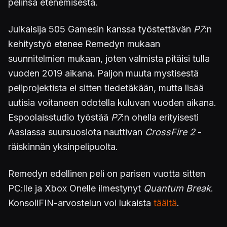
pelinsä etenemisestä.
Julkaisija 505 Gamesin kanssa työstettävän
P7
:n
kehitystyö etenee Remedyn mukaan
suunnitelmien mukaan, joten valmista pitäisi tulla
vuoden 2019 aikana. Paljon muuta mystisestä
peliprojektista ei sitten tiedetäkään, mutta lisää
uutisia voitaneen odotella kuluvan vuoden aikana.
Espoolaisstudio työstää
P7
:n ohella erityisesti
Aasiassa suursuosiota nauttivan
CrossFire 2
-
räiskinnän yksinpelipuolta.
Remedyn edellinen peli on parisen vuotta sitten
PC:lle ja Xbox Onelle ilmestynyt
Quantum Break
.
KonsoliFIN-arvostelun voi lukaista
täältä
.