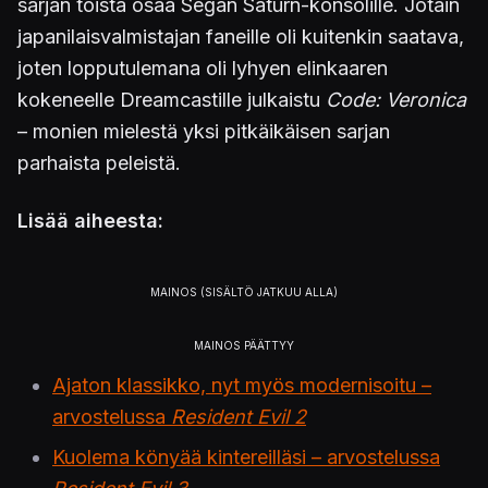
sarjan toista osaa Segan Saturn-konsolille. Jotain
japanilaisvalmistajan faneille oli kuitenkin saatava,
joten lopputulemana oli lyhyen elinkaaren
kokeneelle Dreamcastille julkaistu
Code: Veronica
– monien mielestä yksi pitkäikäisen sarjan
parhaista peleistä.
Lisää aiheesta:
Ajaton klassikko, nyt myös modernisoitu –
arvostelussa
Resident Evil 2
Kuolema könyää kintereilläsi – arvostelussa