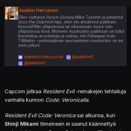
Jaakko Herranen
Olen voittanut
Punch-Outissa
Mike Tysonin ja pelannut
Ecco the Dolphinin
läpi, olen siis ansainnut paikkani
KonsoliFINin ylläpidossa tai oikeastaan missä vain
ylläpidossa ikinä. Moneen muuhunkin paikkaan on tullut
kirjoiteltua arvosteluja ja uutisia, niin Pelaajaan kuin
Tiltillekin – pelimaailman seuraaminen muutoinkin on se
omin juttuni.
jaakkimo.bsky.social
@jaakkim0
@jaakkim0
Capcom jatkaa
Resident Evil
-remakejen tehtailuja
vanhalla kunnon
Code: Veronicalla
.
Resident Evil Code: Veronica
sai alkunsa, kun
Shinji Mikami
tiimeineen ei saanut käännettyä