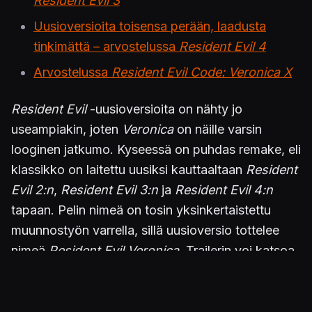
Resident Evil 3
Uusioversioita toisensa perään, laadusta
tinkimättä – arvostelussa
Resident Evil 4
Arvostelussa
Resident Evil Code: Veronica X
Resident Evil
-uusioversioita on nähty jo
useampiakin, joten
Veronica
on näille varsin
looginen jatkumo. Kyseessä on puhdas remake, eli
klassikko on laitettu uusiksi kauttaaltaan
Resident
Evil 2:n
,
Resident Evil 3:n
ja
Resident Evil 4:n
tapaan. Pelin nimeä on tosin yksinkertaistettu
muunnostyön varrella, sillä uusioversio tottelee
nimeä
Resident Evil Veronica
. Trailerin voi katsoa
uutisen lopusta.
Resident Evil Veronica
julkaistaan ensi vuoden