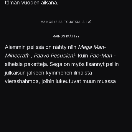
tämän vuoden aikana.
Aiemmin pelissä on nähty niin
Mega Man
-
Minecraft
-,
Paavo Pesusieni
- kuin
Pac-Man
-
aiheisia paketteja. Sega on myös lisännyt peliin
julkaisun jälkeen kymmenen ilmaista
vierashahmoa, joihin lukeutuvat muun muassa
Hatsune Miku,
Like a Dragon
-sarjan Ichiban
Kasuga ja Goro Majima, NiGHTS sekä
Super
Monkey Ball
-sarjan AiAi-apina. Lisää hahmoja on
vielä ilmeisesti tulossa myöhemmin.
KonsoliFINin arvostelussa
Sonic Racing: