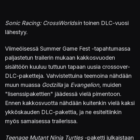
Sonic Racing: CrossWorldsin
toinen DLC-vuosi
lähestyy.
Viimeöisessä Summer Game Fest -tapahtumassa
paljastetun trailerin mukaan kakkosvuoden
sisältöön kuuluu tuttuun tapaan uusia crossover-
DLC-paketteja. Vahvistettuina teemoina nähdään
muun muassa
Godzilla
ja
Evangelion
, muiden
"lisenssipakettien" jäädessä vielä pimentoon.
Ennen kakkosvuotta nähdään kuitenkin vielä kaksi
ykköskauden DLC-pakettia, ja ne esiteltiinkin
myös samaisessa trailerissa.
Teenage Mutant Ninja Turtles
-paketti julkaistaan