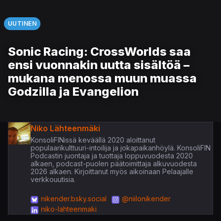
UUTINEN
Sonic Racing: CrossWorlds saa
ensi vuonnakin uutta sisältöä –
mukana menossa muun muassa
Godzilla ja Evangelion
Niko Lähteenmäki
KonsoliFINissä keväällä 2020 aloittanut
populaarikulttuuri-intoilija ja jokapaikanhöylä. KonsoliFIN
Podcastin juontaja ja tuottaja loppuvuodesta 2020
alkaen, podcast-puolen päätoimittaja alkuvuodesta
2026 alkaen. Kirjoittanut myös aikoinaan Pelaajalle
verkkouutisia.
nikender.bsky.social
@niilonikender
niko-lahteenmaki