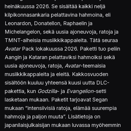
heinäkuussa 2026. Se sisältää kaikki neljä
kilpikonnasankaria pelattavina hahmoina, eli
Leonardon, Donatellon, Raphaelin ja
Michelangelon, sekä uusia ajoneuvoja, ratoja ja
TMNT-aiheisia musiikkikappaleita. Tätä seuraa
Avatar
Pack lokakuussa 2026. Paketti tuo peliin
Aangin ja Kataran pelattaviksi hahmoiksi sekä
uusia ajoneuvoja, ratoja,
Avatar
-teemaisia
musiikkikappaleita ja eleitä. Kakkosvuoden
sisältöön kuuluu yhteensä kuusi uutta DLC-
pakettia, kun
Godzilla
- ja
Evangelion
-setti
lasketaan mukaan. Paketit tarjoavat Segan
mukaan ”intensiivisiä ratoja, elämää suurempia
hahmoja ja paljon muuta”. Lisätietoja on
japanilaisjulkaisijan mukaan luvassa myöhemmin