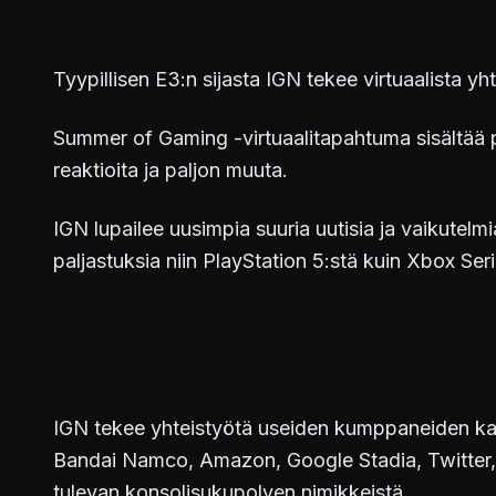
Tyypillisen E3:n sijasta IGN tekee virtuaalista yh
Summer of Gaming -virtuaalitapahtuma sisältää pe
reaktioita ja paljon muuta.
IGN lupailee uusimpia suuria uutisia ja vaikutelm
paljastuksia niin PlayStation 5:stä kuin Xbox Seri
IGN tekee yhteistyötä useiden kumppaneiden k
Bandai Namco, Amazon, Google Stadia, Twitter, D
tulevan konsolisukupolven nimikkeistä.