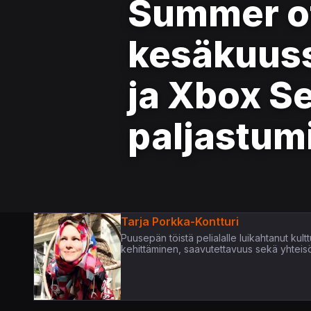
Summer o
kesäkuussa
ja Xbox Se
paljastum
Tarja Porkka-Kontturi
Puusepän töistä pelialalle luikahtanut kultt
kehittäminen, saavutettavuus sekä yhteis