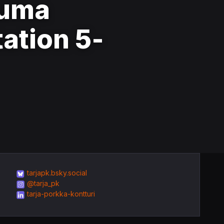
tuma
ation 5-
tarjapk.bsky.social
@tarja_pk
tarja-porkka-kontturi