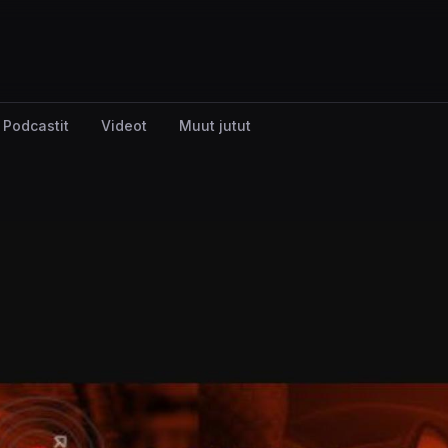
Podcastit
Videot
Muut jutut