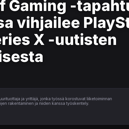
f Gaming -tapah
 vihjailee PlaySt
ries X -uutisten
isesta
uurituottaja ja yrittäjä, jonka työssä korostuvat liiketoiminnan
öjen rakentaminen ja niiden kanssa työskentely.