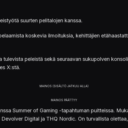
teistyötä suurten pelitalojen kanssa.
laamista koskevia ilmoituksia, kehittäjien etähaastatte
ia tulevista peleistä sekä seuraavan sukupolven konsoli
es X:stä.
anssa Summer of Gaming -tapahtuman puitteissa. Muk
evolver Digital ja THQ Nordic. On turvallista olettaa