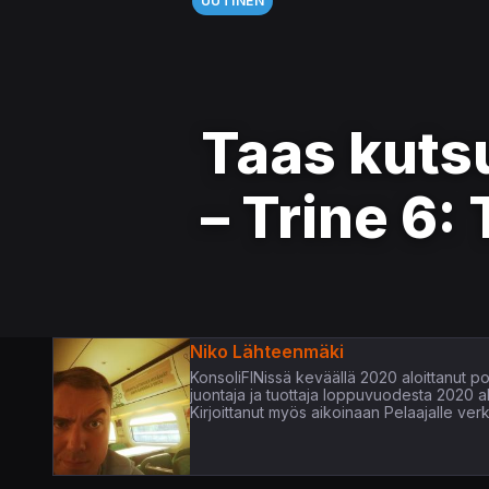
UUTINEN
Taas kuts
– Trine 6:
Niko Lähteenmäki
KonsoliFINissä keväällä 2020 aloittanut pop
juontaja ja tuottaja loppuvuodesta 2020 
Kirjoittanut myös aikoinaan Pelaajalle verk