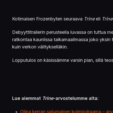
Kotimaisen Frozenbyten seuraava
Trine
eli
Trine
Debyyttitrailerin perusteella luvassa on tuttua me
ratkontaa kauniissa taikamaailmassa joko yksin t
kuin verkon välitykselläkin.
Lopputulos on käsissämme varsin pian, sillä teos j
Lue aiemmat
Trine
-arvostelumme alta:
Olipa kerran satumainen kolmiodraama – arv