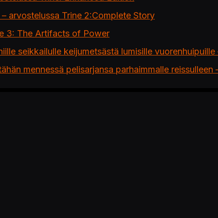
 – arvostelussa Trine 2:Complete Story
e 3: The Artifacts of Power
le seikkailulle keijumetsästä lumisille vuorenhuipuill
n tähän mennessä pelisarjansa parhaimmalle reissullee