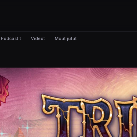
Podcastit
Videot
Muut jutut