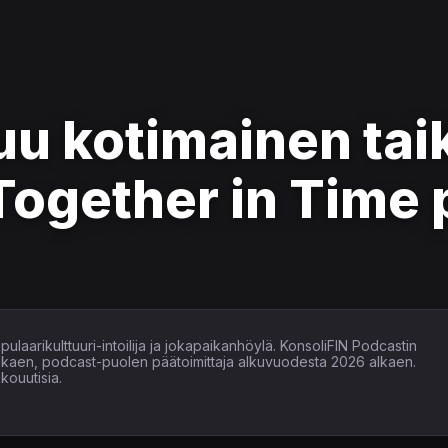
uu kotimainen ta
 Together in Time 
ulaarikulttuuri-intoilija ja jokapaikanhöylä. KonsoliFIN Podcastin
alkaen, podcast-puolen päätoimittaja alkuvuodesta 2026 alkaen.
kouutisia.