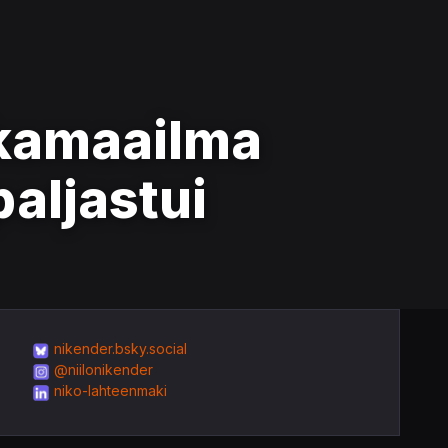
ikamaailma
paljastui
nikender.bsky.social
@niilonikender
niko-lahteenmaki