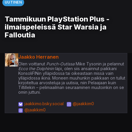
UUTINEN
Tammikuun PlayStation Plus -
ilmaispeleissä Star Warsia ja
Falloutia
Jaakko Herranen
Olen voittanut
Punch-Outissa
Mike Tysonin ja pelannut
Ecco the Dolphinin
läpi, olen siis ansainnut paikkani
KonsoliFINin ylläpidossa tai oikeastaan missä vain
ylläpidossa ikinä. Moneen muuhunkin paikkaan on tullut
kirjoiteltua arvosteluja ja uutisia, niin Pelaajaan kuin
Tiltillekin – pelimaailman seuraaminen muutoinkin on se
omin juttuni.
jaakkimo.bsky.social
@jaakkim0
@jaakkim0