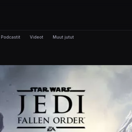
Podcastit
Videot
Muut jutut