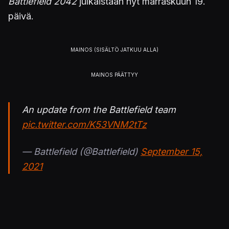
Battlefield 2042
julkaistaan nyt marraskuun 19.
päivä.
An update from the Battlefield team
pic.twitter.com/K53VNM2tTz
— Battlefield (@Battlefield)
September 15,
2021
Julkaistu 16.9.2021 00.45