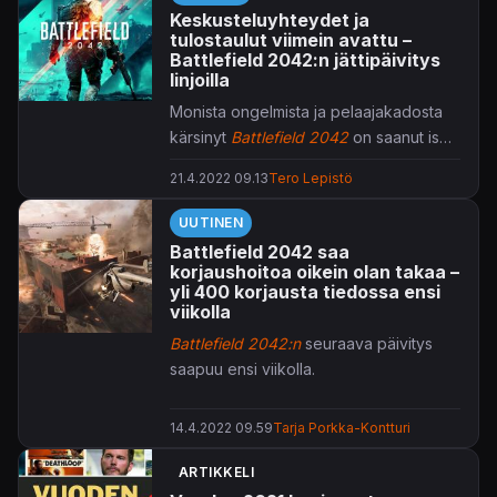
Keskusteluyhteydet ja
tulostaulut viimein avattu –
Battlefield 2042:n jättipäivitys
linjoilla
Monista ongelmista ja pelaajakadosta
kärsinyt
Battlefield 2042
on saanut ison
korjauspaketin. Pelin kehittäjä DICE
21.4.2022 09.13
Tero Lepistö
kertoi viime viikolla kyseisen 4.0-
päivityksen sisältävän jopa yli 400
UUTINEN
korjausta sekä muokkausta.
Battlefield 2042 saa
korjaushoitoa oikein olan takaa –
yli 400 korjausta tiedossa ensi
viikolla
Battlefield 2042:n
seuraava päivitys
saapuu ensi viikolla.
14.4.2022 09.59
Tarja Porkka-Kontturi
ARTIKKELI