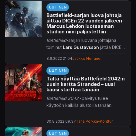
UUTINEN
Battlefield-sarjan luova johtaja
jättää DICEn 22 vuoden jälkeen –
Marcus Lehdon luotsaaman
studion nimi paljastettiin
Battlefield
-sarjan luovana johtajana
toiminut
Lars Gustavsson
jättää DICE-
studion taakseen.
8.9.2022 21.04
Jaakko Herranen
UUTINEN
Tältä näyttää Battlefield 2042:n
uusin kartta Stranded – uusi
kausi starttaa tänään
Battlefield 2042
-päivitys tulee
käyttöön kaikilla alustoilla tänään.
30.8.2022 09.37
Tarja Porkka-Kontturi
UUTINEN