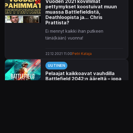
Vuoden 2021 kovimmat
pettymykset koostuivat muun
muassa Battlefieldistä,
Deathloopista ja... Chris
Prattista?
Ei mennyt kaikki ihan putkeen
tänä(kään) vuonna!
22.12.2021 11.00
Petri Kataja
UUTINEN
Pelaajat kaikkoavat vauhdilla
Battlefield 2042:n ääreltä – jopa
Farming Simulator 22 on
Steamissa suositumpi
Battlefield 2042
ei tuntuisi oikein
saavan pidettyä kiinni pelaajistaan,
kiitos aavistuksen penkin alle menneen
1.12.2021 16.08
Jaakko Herranen
julkaisun.
ARVOSTELU