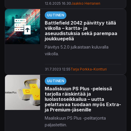
12.6.2025 16.30
Jaakko Herranen
UUTINEN
Battlefield 2042 päivittyy tällä
viikolla – kartta- ja
aseuudistuksia sekä parempaa
joukkuepeliä
Päivitys 5.2.0 julkaistaan kuluvalla
viikolla.
31.7.2023 12.55
Tarja Porkka-Kontturi
UUTINEN
Maaliskuun PS Plus -peleissä
tarjolla räiskintää ja
luolastoseikkailua – uutta
pelattavaa tuodaan myös Extra-
ja Premium-jäsenille
Maaliskuun PS Plus -pelitarjonta
paljastettiin.