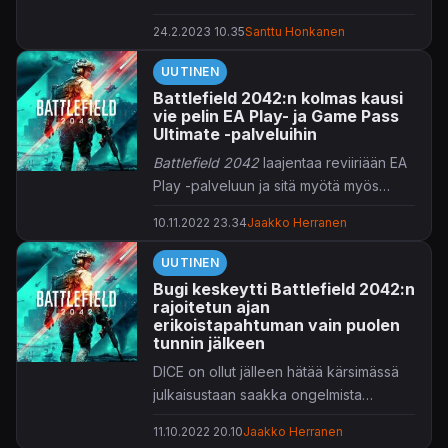
24.2.2023 10.35
Santtu Honkanen
UUTINEN
Battlefield 2042:n kolmas kausi
vie pelin EA Play- ja Game Pass
Ultimate -palveluihin
Battlefield 2042
laajentaa reviiriään EA
Play -palveluun ja sitä myötä myös
Game Pass Ultimate -jäsenten
10.11.2022 23.34
Jaakko Herranen
ulottuville.
UUTINEN
Bugi keskeytti Battlefield 2042:n
rajoitetun ajan
erikoistapahtuman vain puolen
tunnin jälkeen
DICE on ollut jälleen hätää kärsimässä
julkaisustaan saakka ongelmista
kärsineen
Battlefield 2042:n
kanssa.
11.10.2022 20.10
Jaakko Herranen