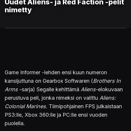
Uudet Aliens- ja Red Faction -pelit
nimetty
Game Informer -lehden ensi kuun numeron
kansijuttuna on Gearbox Softwaren (
Brothers In
Arms
-sarja) Segalle kehittämä
Aliens
-elokuvaan
perustuva peli, jonka nimeksi on valittu
Aliens:
Colonial Marines
. Tiimipohjainen FPS julkaistaan
PS3:lle, Xbox 360:lle ja PC:lle ensi vuoden
puolella.