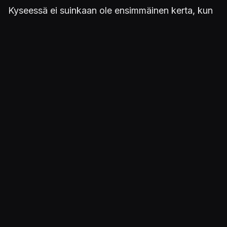
Kyseessä ei suinkaan ole ensimmäinen kerta, kun
Sony pyrkii lisäämään pelaajien immersiota, tästä
hyvänä esimerkkinä
PlayStation 5:n ohjain
tärinöineen
. Sony on myös aiemmin jättänyt
patentteja liittyen videopelien hajuominaisuuksiin.
Lisää aiheesta:
Kiitos, Sony, että saamme viimein kytkeä
tämän 17 vuotta sitten esitellyn PlayStation-
ominaisuuden pois päältä
Tee Resident Evilin VR-kokemuksesta vieläkin
todentuntuisempi pelolta tuoksuvilla
kynttilöillä